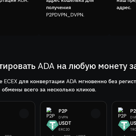
ртации ADA.
адрес кошелька для
наш пр
получения
адрес.
P2PDVPN_DVPN.
тировать ADA на любую монету з
е ECEX для конвертации ADA мгновенно без регис
 обмены всего за несколько кликов.
P2P
P
DVPN
DV
USDT
U
ERC20
TR