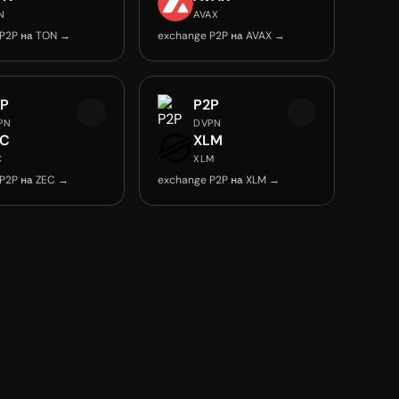
N
AVAX
 P2P на TON →
exchange P2P на AVAX →
2P
P2P
PN
DVPN
EC
XLM
C
XLM
P2P на ZEC →
exchange P2P на XLM →