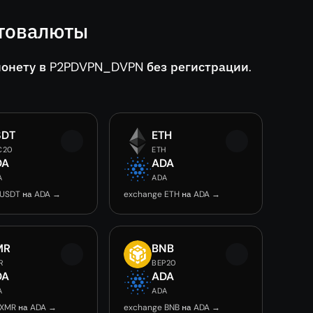
товалюты
нету в P2PDVPN_DVPN без регистрации.
SDT
ETH
C20
ETH
DA
ADA
A
ADA
 USDT на ADA →
exchange ETH на ADA →
MR
BNB
R
BEP20
DA
ADA
A
ADA
 XMR на ADA →
exchange BNB на ADA →