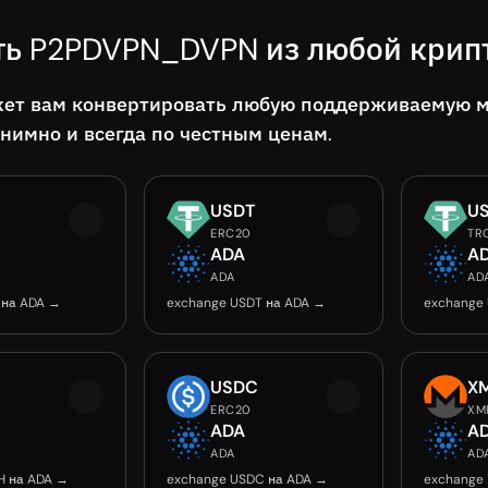
ть P2PDVPN_DVPN из любой крип
ет вам конвертировать любую поддерживаемую мо
онимно и всегда по честным ценам.
USDT
U
ERC20
TR
ADA
A
ADA
AD
 на ADA →
exchange USDT на ADA →
exchange
USDC
X
ERC20
XM
ADA
A
ADA
AD
H на ADA →
exchange USDC на ADA →
exchange