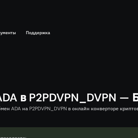
ументы
Поддержка
Telegram
политика
Онлайн чат
ADA в P2PDVPN_DVPN — 
мен ADA на P2PDVPN_DVPN в онлайн конверторе криптова