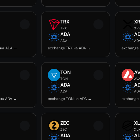
TRX
X
TRX
XR
ADA
A
ADA
AD
 на ADA →
exchange TRX на ADA →
exchange 
TON
A
TON
AV
ADA
A
ADA
AD
 на ADA →
exchange TON на ADA →
exchange
ZEC
X
ZEC
XL
ADA
A