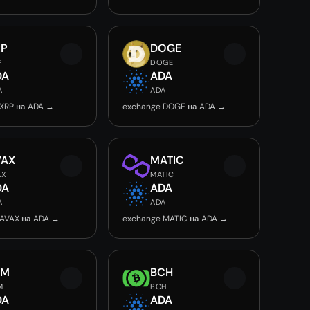
RP
DOGE
P
DOGE
DA
ADA
A
ADA
XRP на ADA →
exchange DOGE на ADA →
VAX
MATIC
AX
MATIC
DA
ADA
A
ADA
 AVAX на ADA →
exchange MATIC на ADA →
LM
BCH
M
BCH
DA
ADA