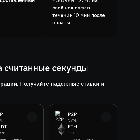
едоставленный
P2PDVPN_DVPN на
свой кошелёк в
течении 10 мин после
оплаты.
а считанные секунды
трации. Получайте надежные ставки и
2P
P2P
PN
DVPN
SDT
ETH
C20
ETH