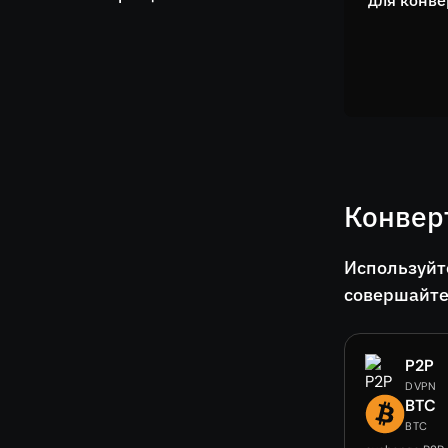
для конве
Конвер
Используйт
совершайте
P2P
DVPN
BTC
BTC