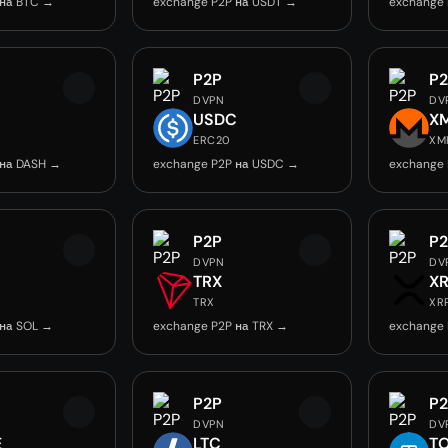
 на BTC →
exchange P2P на USDT →
exchange 
P2P
P
DVPN
DV
USDC
X
ERC20
XM
 на DASH →
exchange P2P на USDC →
exchange
P2P
P
DVPN
DV
TRX
X
TRX
XR
 на SOL →
exchange P2P на TRX →
exchange 
P2P
P
DVPN
DV
E
LTC
T