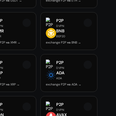
P2P на USDT →
exchange P2P на ETH →
2P
P2P
PN
DVPN
MR
BNB
R
BEP20
 P2P на XMR →
exchange P2P на BNB →
2P
P2P
PN
DVPN
RP
ADA
P
ADA
P2P на XRP →
exchange P2P на ADA →
2P
P2P
PN
DVPN
ON
AVAX