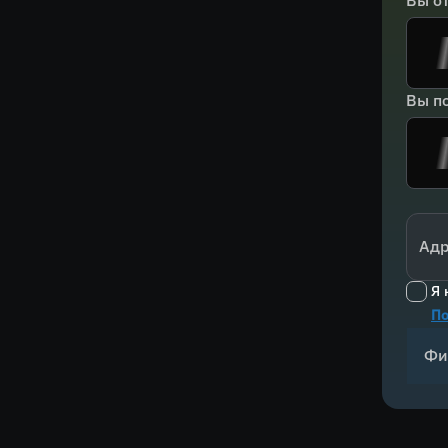
Вы о
Вы по
Адр
Я 
По
Фи