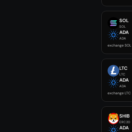
SOL
SOL
ADA
ADA
exchange SOL
LTC
LTC
ADA
ADA
exchange LTC
SHIB
ERC20
ADA