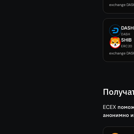
exchange DAS
DASH
DASH
SHIB
ERC20
exchange DAS
Получа
ECEX помож
анонимно и