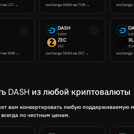
H на LTC →
exchange DASH на TON →
exchange
DASH
D
DASH
DA
ZEC
X
ZEC
XL
H на SHIB →
exchange DASH на ZEC →
exchange
ть DASH из любой криптовалюты
ет вам конвертировать любую поддерживаемую мон
 всегда по честным ценам.