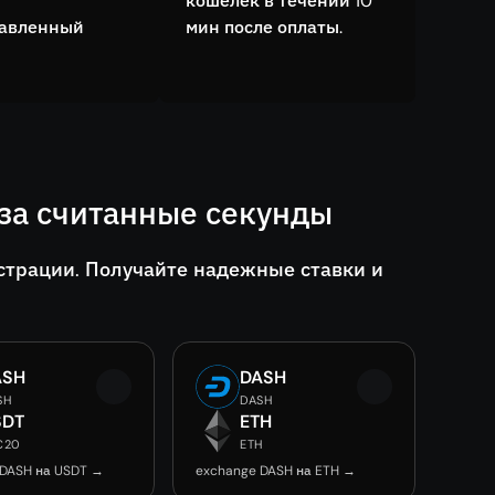
кошелёк в течении 10
тавленный
мин после оплаты.
за считанные секунды
страции. Получайте надежные ставки и
ASH
DASH
SH
DASH
SDT
ETH
C20
ETH
 DASH на USDT →
exchange DASH на ETH →