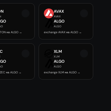
ON
AVAX
N
AVAX
LGO
ALGO
GO
ALGO
 TON на ALGO →
exchange AVAX на ALGO →
EC
XLM
C
XLM
LGO
ALGO
GO
ALGO
 ZEC на ALGO →
exchange XLM на ALGO →