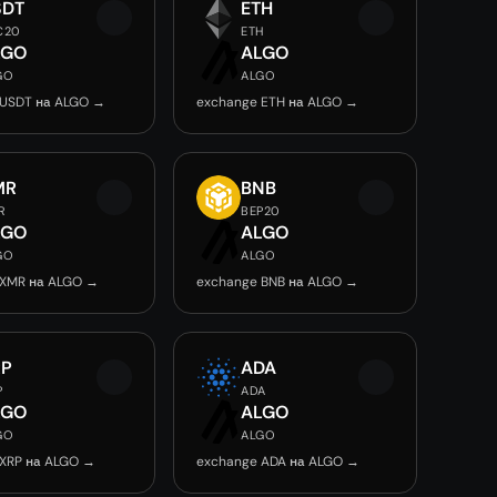
SDT
ETH
C20
ETH
LGO
ALGO
GO
ALGO
 USDT на ALGO →
exchange ETH на ALGO →
MR
BNB
R
BEP20
LGO
ALGO
GO
ALGO
 XMR на ALGO →
exchange BNB на ALGO →
RP
ADA
P
ADA
LGO
ALGO
GO
ALGO
 XRP на ALGO →
exchange ADA на ALGO →