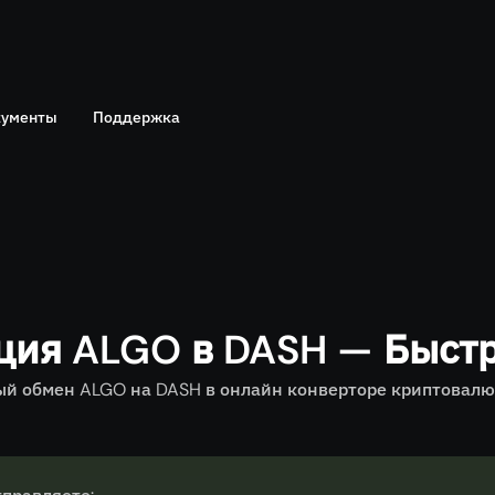
ументы
Поддержка
Telegram
политика
Онлайн чат
ция ALGO в DASH — Быст
й обмен ALGO на DASH в онлайн конверторе криптовалют,