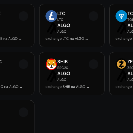
E
LTC
T
LTC
TO
O
ALGO
A
ALGO
AL
E на ALGO →
exchange LTC на ALGO →
exchange
C
SHIB
Z
ERC20
ZE
O
ALGO
A
ALGO
AL
IC на ALGO →
exchange SHIB на ALGO →
exchange
O