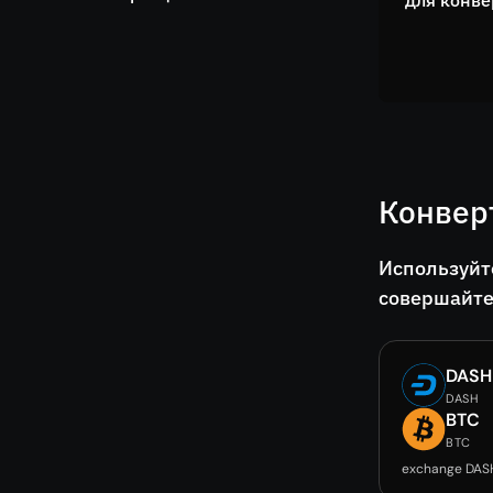
для конве
Конвер
Используйт
совершайте
DASH
DASH
BTC
BTC
exchange DAS