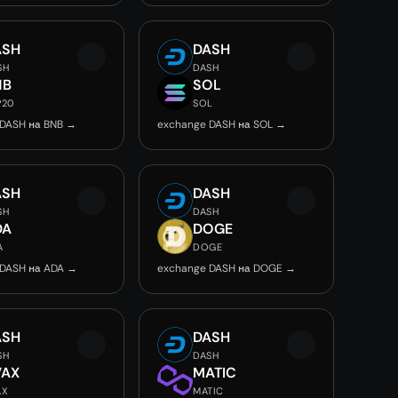
ASH
DASH
SH
DASH
NB
SOL
P20
SOL
 DASH на BNB →
exchange DASH на SOL →
ASH
DASH
SH
DASH
DA
DOGE
A
DOGE
 DASH на ADA →
exchange DASH на DOGE →
ASH
DASH
SH
DASH
VAX
MATIC
AX
MATIC