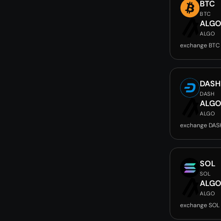
BTC
BTC
ALG
ALGO
exchange BTC
DASH
DASH
ALG
ALGO
exchange DAS
SOL
SOL
ALG
ALGO
exchange SOL