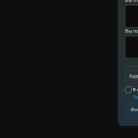
Вы о
Вы по
Адр
Я 
По
Фи