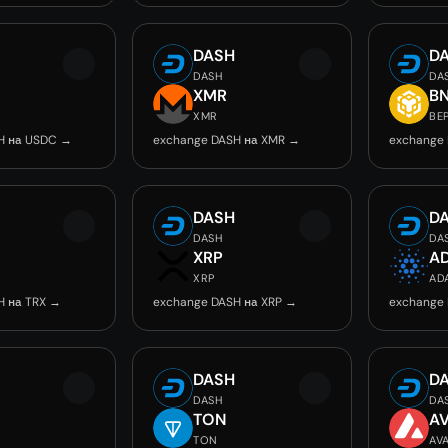
DASH
D
DASH
DA
C
XMR
B
XMR
BE
H на USDC →
exchange DASH на XMR →
exchange
DASH
D
DASH
DA
XRP
A
XRP
AD
H на TRX →
exchange DASH на XRP →
exchange
DASH
D
DASH
DA
TON
A
TON
AV