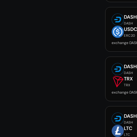
DASH
DASH
USD
ERC20
exchange DAS
DASH
DASH
TRX
TRX
exchange DAS
DASH
DASH
LTC
LTC