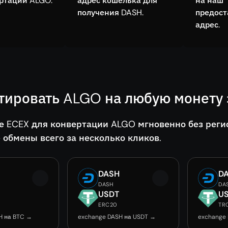
ртации ALGO.
адрес кошелька для
на наш
получения DASH.
предос
адрес.
тировать ALGO на любую монету 
е ECEX для конвертации ALGO мгновенно без реги
 обмены всего за несколько кликов.
DASH
D
DASH
DA
USDT
U
ERC20
TR
H на BTC →
exchange DASH на USDT →
exchange