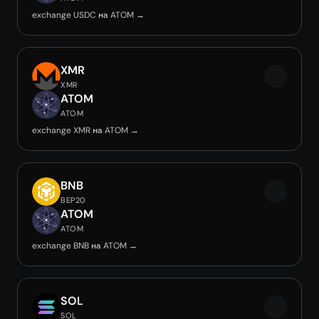
exchange USDC на ATOM →
XMR
XMR
ATOM
ATOM
exchange XMR на ATOM →
BNB
BEP20
ATOM
ATOM
exchange BNB на ATOM →
SOL
SOL