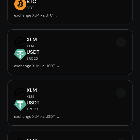
BTC
BTC
exchange XLM на BTC →
XLM
XLM
USDT
ERC20
exchange XLM на USDT →
XLM
XLM
USDT
TRC20
exchange XLM на USDT →