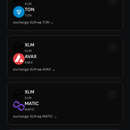
XLM
TON
TON
exchange XLM на TON →
XLM
XLM
AVAX
AVAX
exchange XLM на AVAX →
XLM
XLM
MATIC
MATIC
exchange XLM на MATIC →