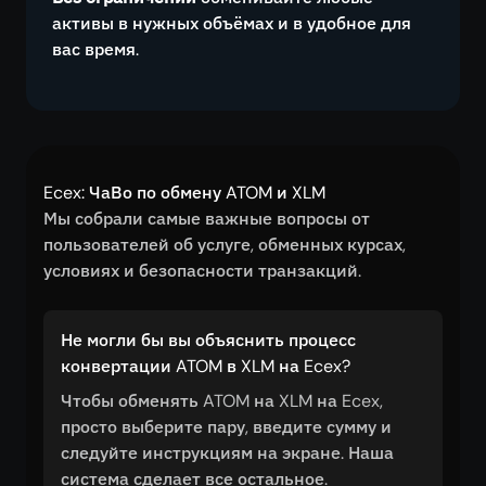
активы в нужных объёмах и в удобное для
вас время.
Ecex: ЧаВо по обмену ATOM и XLM
Мы собрали самые важные вопросы от
пользователей об услуге, обменных курсах,
условиях и безопасности транзакций.
Не могли бы вы объяснить процесс
конвертации ATOM в XLM на Ecex?
Чтобы обменять ATOM на XLM на Ecex,
просто выберите пару, введите сумму и
следуйте инструкциям на экране. Наша
система сделает все остальное.