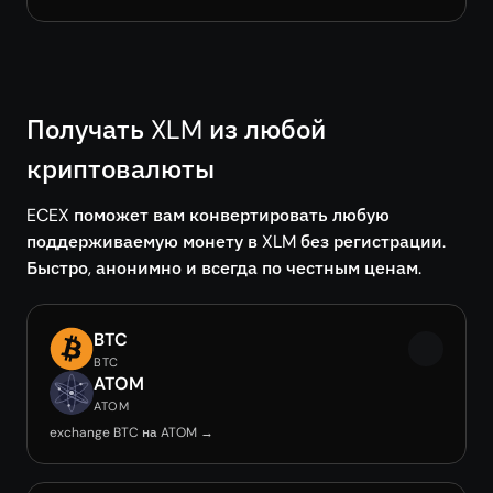
Получать XLM из любой
криптовалюты
ECEX поможет вам конвертировать любую
поддерживаемую монету в XLM без регистрации.
Быстро, анонимно и всегда по честным ценам.
BTC
BTC
ATOM
ATOM
exchange BTC на ATOM →