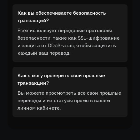
Как вы обеспечиваете безопасность
транзакций?
Ecex использует передовые протоколы
безопасности, такие как SSL-шифрование
и защита от DDoS-атак, чтобы защитить
каждый ваш перевод.
Как я могу проверить свои прошлые
транзакции?
Вы можете просмотреть все свои прошлые
переводы и их статусы прямо в вашем
личном кабинете.