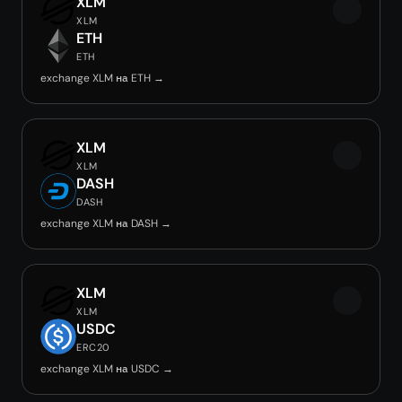
XLM
XLM
ETH
ETH
exchange XLM на ETH →
XLM
XLM
DASH
DASH
exchange XLM на DASH →
XLM
XLM
USDC
ERC20
exchange XLM на USDC →