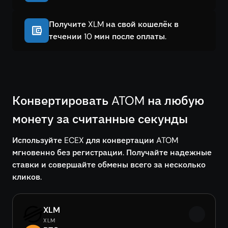
Получите XLM на свой кошелёк в
течении 10 мин после оплаты.
Конвертировать ATOM на любую
монету за считанные секунды
Используйте ECEX для конвертации ATOM
мгновенно без регистрации. Получайте надежные
ставки и совершайте обмены всего за несколько
кликов.
XLM
XLM