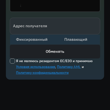
Адрес получателя
Фиксированный
Плавающий
Обменять
Я не являюсь резидентом ЕС/ЕЭЗ и принимаю
Условия использования
,
Политику AML
и
Политику конфиденциальности