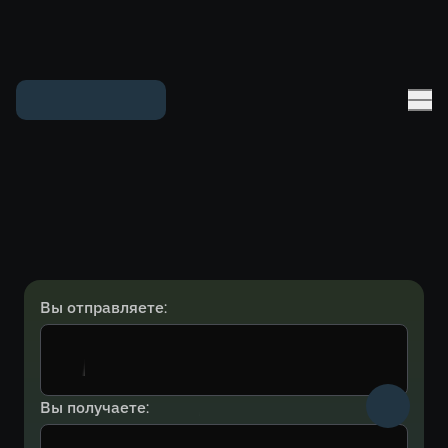
Вы отправляете:
Вы получаете: