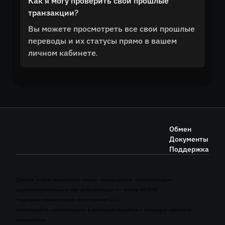
Как я могу проверить свои прошлые
транзакции?
Вы можете просмотреть все свои прошлые
переводы и их статусы прямо в вашем
личном кабинете.
Обмен
Документы
Поддержка
Данная услуга недоступна лицам, находящимся, проживающим,
зарегистрированным или действующим от имени ЕС/ЕЭЗ.
Надёжная конвертация криптовалют 24/7
Обменивайте криптовалюту в реальном времени с помощью удобного
конвертера.