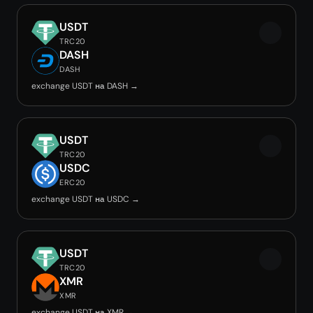
USDT
TRC20
DASH
DASH
exchange USDT на DASH →
USDT
TRC20
USDC
ERC20
exchange USDT на USDC →
USDT
TRC20
XMR
XMR
exchange USDT на XMR →