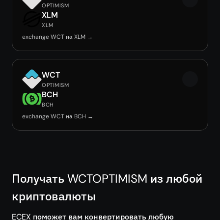
OPTIMISM
XLM
XLM
exchange WCT на XLM →
WCT
OPTIMISM
BCH
BCH
exchange WCT на BCH →
Получать WCTOPTIMISM из любой
криптовалюты
ECEX поможет вам конвертировать любую