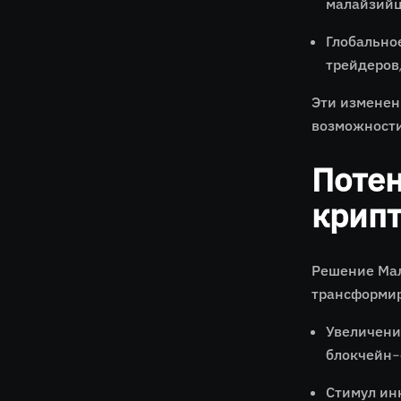
малайзийц
Глобальное
трейдеров,
Эти изменен
возможности
Поте
крип
Решение Мал
трансформир
Увеличени
блокчейн-
Стимул ин