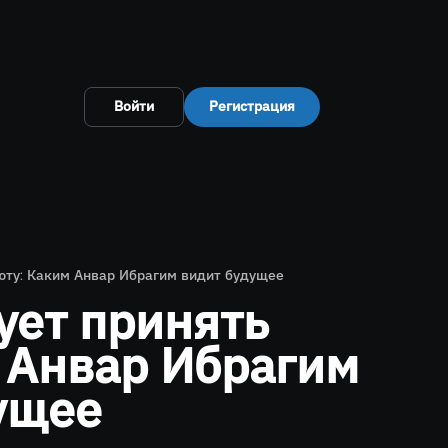
Войти
Регистрация
юту: Каким Анвар Ибрагим видит будущее
ует принять
 Анвар Ибрагим
ущее