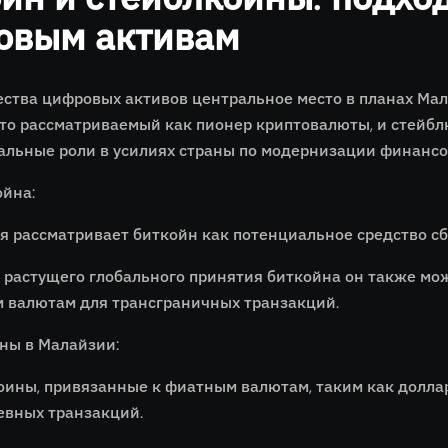
овым активам
ства цифровых активов центральное место в планах Мал
сто рассматриваемый как пионер криптовалюты, и стейбл
альные роли в усилиях страны по модернизации финансо
ойна:
я рассматривает биткойн как потенциальное средство с
м растущего глобального принятия биткойна он также м
 валютам для трансграничных транзакций.
ны в Малайзии:
оины, привязанные к фиатным валютам, таким как доллар
евных транзакций.