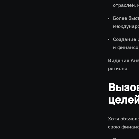
отраслей, 
Более быс
междунаро
Создание р
и финансо
Видение Анв
региона.
Вызов
целе
Хотя объявл
свою финанс