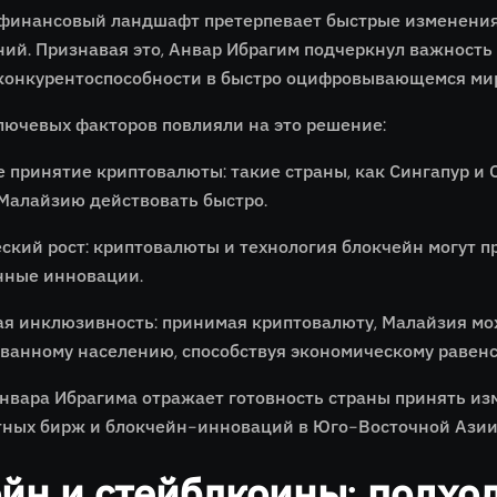
финансовый ландшафт претерпевает быстрые изменения,
ний. Признавая это, Анвар Ибрагим подчеркнул важность
конкурентоспособности в быстро оцифровывающемся ми
лючевых факторов повлияли на это решение:
е принятие криптовалюты: такие страны, как Сингапур и
Малайзию действовать быстро.
ский рост: криптовалюты и технология блокчейн могут 
нные инновации.
я инклюзивность: принимая криптовалюту, Малайзия мо
ванному населению, способствуя экономическому равенс
нвара Ибрагима отражает готовность страны принять изм
ных бирж и блокчейн-инноваций в Юго-Восточной Азии
йн и стейблкоины: подхо