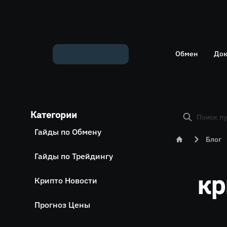
Обмен
Док
Обмен ETH на USDT
Блог
Категории
Обмен XMR на USDT
AML 
Гайды по Обмену
Обмен BTC на USDT
Блог
Гайды по Трейдингу
Обмен ETH на BTC
кр
Обмен BTC на XMR
Крипто Новости
Прогноз Цены