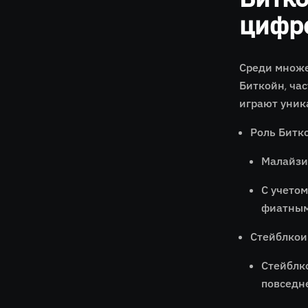
цифр
Среди множе
Биткойн, ча
играют уник
Роль Битк
Малайзи
С учето
фиатным
Стейблкои
Стейблк
повседн