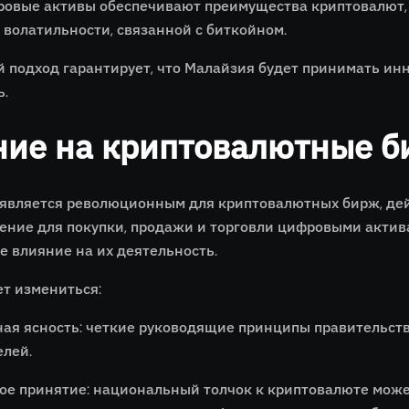
ровые активы обеспечивают преимущества криптовалют, т
 волатильности, связанной с биткойном.
й подход гарантирует, что Малайзия будет принимать ин
ь.
ние на криптовалютные б
является революционным для криптовалютных бирж, де
ение для покупки, продажи и торговли цифровыми актив
е влияние на их деятельность.
ет измениться:
ная ясность: четкие руководящие принципы правительств
елей.
е принятие: национальный толчок к криптовалюте може