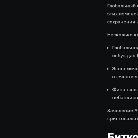
Глобальный 
этих измене
сохранения 
Несколько к
Глобально
побуждая 
Экономиче
отечестве
Финансова
небанкиро
Заявление А
криптовалют
Битко