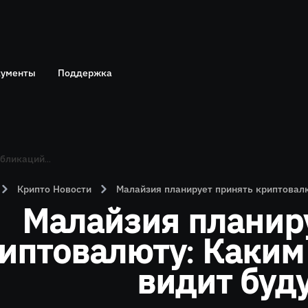
ументы
Поддержка
Telegram
политика
Онлайн чат
Крипто Новости
Малайзия планирует принять криптовал
Малайзия планир
иптовалюту: Каким
видит буд