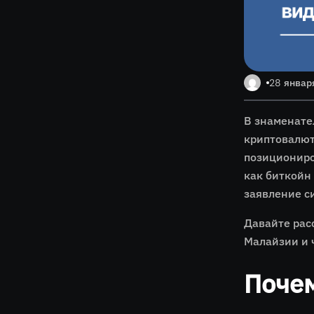
28 январ
В знаменате
криптовалюту
позициониро
как биткойн 
заявление с
Давайте рас
Малайзии и 
Поче