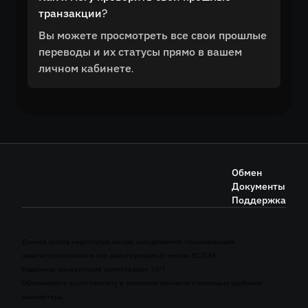
транзакции?
Вы можете просмотреть все свои прошлые
переводы и их статусы прямо в вашем
личном кабинете.
Обмен
Документы
Поддержка
Данная услуга недоступна лицам, находящимся, проживающим,
зарегистрированным или действующим от имени ЕС/ЕЭЗ.
Надёжная конвертация криптовалют 24/7
Обменивайте криптовалюту в реальном времени с помощью удобного
конвертера.