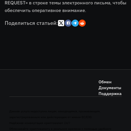
REQUEST»
в строке темы электронного письма, чтобы
обеспечить оперативное внимание.
Поделиться статьей:
Обмен
Документы
Поддержка
Данная услуга недоступна лицам, находящимся, проживающим,
зарегистрированным или действующим от имени ЕС/ЕЭЗ.
Надёжная конвертация криптовалют 24/7
Обменивайте криптовалюту в реальном времени с помощью удобного