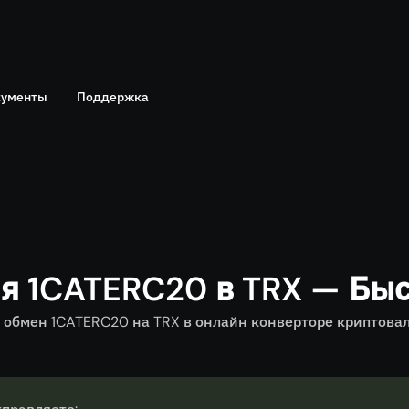
ументы
Поддержка
Telegram
политика
Онлайн чат
я 1CATERC20 в TRX — Бы
обмен 1CATERC20 на TRX в онлайн конверторе криптовалю