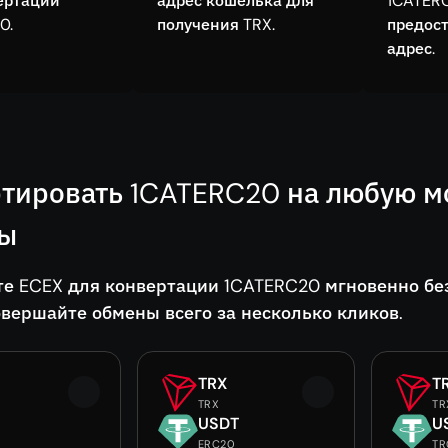
ертации
адрес кошелька для
1CATER
0.
получения TRX.
предос
адрес.
тировать 1CATERC20 на любую м
ды
те ECEX для конвертации 1CATERC20 мгновенно бе
овершайте обмены всего за несколько кликов.
TRX
T
TRX
TR
USDT
U
ERC20
TR