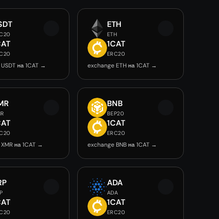
SDT
ETH
C20
ETH
CAT
1CAT
C20
ERC20
 USDT на 1CAT →
exchange ETH на 1CAT →
MR
BNB
MR
BEP20
CAT
1CAT
C20
ERC20
 XMR на 1CAT →
exchange BNB на 1CAT →
RP
ADA
P
ADA
CAT
1CAT
C20
ERC20