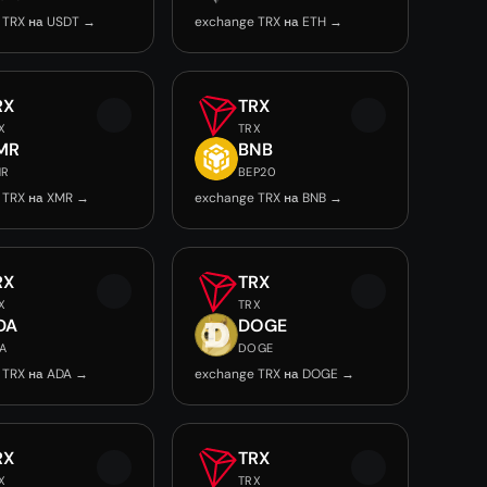
 TRX на USDT →
exchange TRX на ETH →
RX
TRX
X
TRX
MR
BNB
MR
BEP20
 TRX на XMR →
exchange TRX на BNB →
RX
TRX
X
TRX
DA
DOGE
A
DOGE
 TRX на ADA →
exchange TRX на DOGE →
RX
TRX
X
TRX