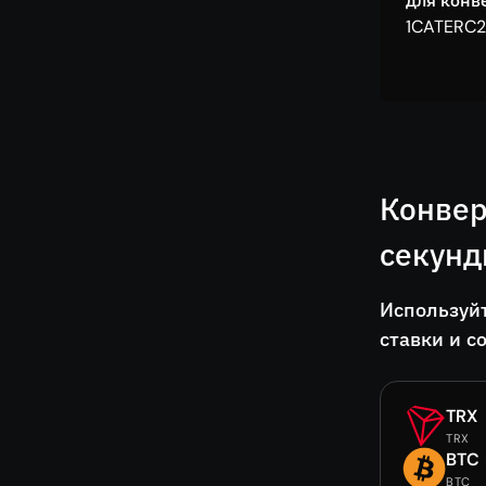
для конв
1CATERC2
Конвер
секун
Используй
ставки и с
TRX
TRX
BTC
BTC