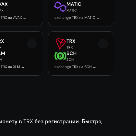
VAX
MATIC
AX
MATIC
 TRX на AVAX →
exchange TRX на MATIC →
RX
TRX
X
TRX
LM
BCH
M
BCH
 TRX на XLM →
exchange TRX на BCH →
нету в TRX без регистрации. Быстро,