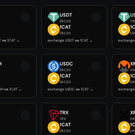
USDT
U
ERC20
TR
T
1CAT
1
0
ERC20
ER
C на 1CAT →
exchange USDT на 1CAT →
exchange
H
USDC
X
ERC20
X
T
1CAT
1
0
ERC20
ER
SH на 1CAT →
exchange USDC на 1CAT →
exchange
TRX
X
TRX
XR
T
1CAT
1
0
ERC20
ER