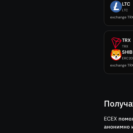
LTC
LTC
exchange TR
TRX
TRX
SHIB
ERC2
exchange TRX
Получа
ECEX помо
анонимно и