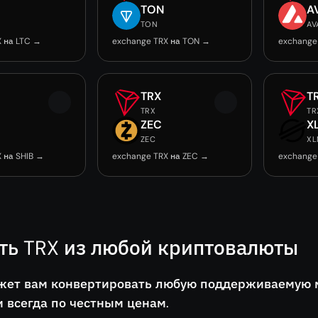
TON
A
TON
AV
X на LTC →
exchange TRX на TON →
exchange
TRX
T
TRX
TR
ZEC
X
0
ZEC
XL
 на SHIB →
exchange TRX на ZEC →
exchange
ть TRX из любой криптовалюты
жет вам конвертировать любую поддерживаемую мо
 всегда по честным ценам.