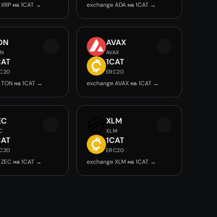
 XRP на 1CAT →
exchange ADA на 1CAT →
ON
AVAX
ON
AVAX
CAT
1CAT
C20
ERC20
 TON на 1CAT →
exchange AVAX на 1CAT →
EC
XLM
C
XLM
CAT
1CAT
C20
ERC20
 ZEC на 1CAT →
exchange XLM на 1CAT →