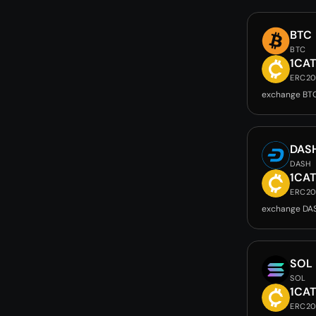
BTC
BTC
1CA
ERC2
exchange BT
DAS
DASH
1CA
ERC2
exchange DA
SOL
SOL
1CA
ERC2