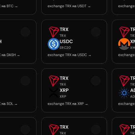
X на BTC →
exchange TRX на USDT →
exchange
TRX
T
TRX
TR
H
USDC
X
ERC20
X
X на DASH →
exchange TRX на USDC →
exchange
TRX
T
TRX
TR
XRP
A
XRP
AD
X на SOL →
exchange TRX на XRP →
exchange
TRX
T
TRX
TR