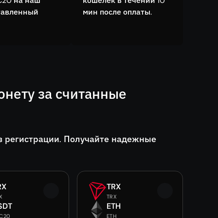
C20 на наш
кошелёк в течении 10
тавленный
мин после оплаты.
онету за считанные
з регистрации. Получайте надежные
RX
TRX
X
TRX
SDT
ETH
C20
ETH