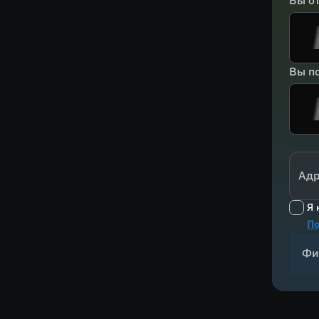
Вы о
Вы по
Адр
Я 
По
Фи