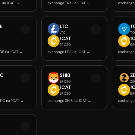
L на 1CAT →
exchange TRX на 1CAT →
exchange
E
LTC
T
LTC
T
T
1CAT
1
0
ERC20
ER
GE на 1CAT →
exchange LTC на 1CAT →
exchange
IC
SHIB
Z
ERC20
ZE
T
1CAT
1
0
ERC20
ER
TIC на 1CAT →
exchange SHIB на 1CAT →
exchange