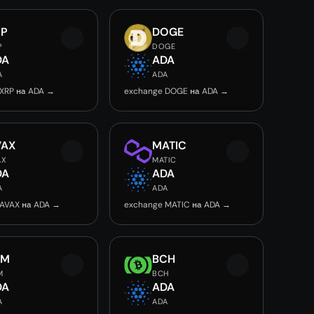
RP
DOGE
P
DOGE
DA
ADA
A
ADA
XRP на ADA →
exchange DOGE на ADA →
VAX
MATIC
AX
MATIC
DA
ADA
A
ADA
 AVAX на ADA →
exchange MATIC на ADA →
LM
BCH
M
BCH
DA
ADA
A
ADA