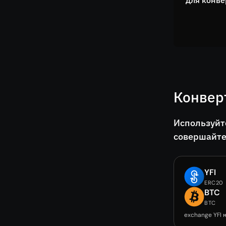
для конве
Конвер
Используйт
совершайте
YFI
ERC20
BTC
BTC
exchange YFI 