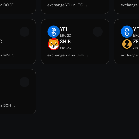
 на DOGE →
exchange YFI на LTC →
exchange 
YFI
YF
ERC20
ER
C
SHIB
Z
ERC20
ZE
на MATIC →
exchange YFI на SHIB →
exchange 
на BCH →