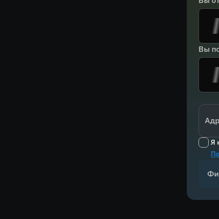
Вы о
Вы по
Адр
Я 
По
Фи