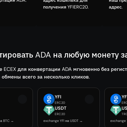
ртации ADA.
адрес кошелька для
наш пр
получения YFIERC20.
адрес.
тировать ADA на любую монету з
е ECEX для конвертации ADA мгновенно без регис
 обмены всего за несколько кликов.
YFI
YF
ERC20
ER
USDT
U
ERC20
TR
на BTC →
exchange YFI на USDT →
exchange 