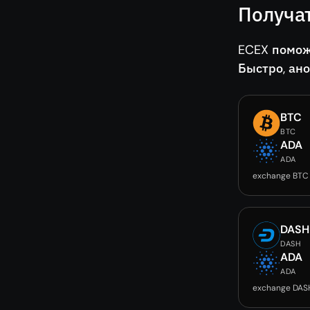
Получа
ECEX помож
Быстро, ан
BTC
BTC
ADA
ADA
exchange BTC
DASH
DASH
ADA
ADA
exchange DAS