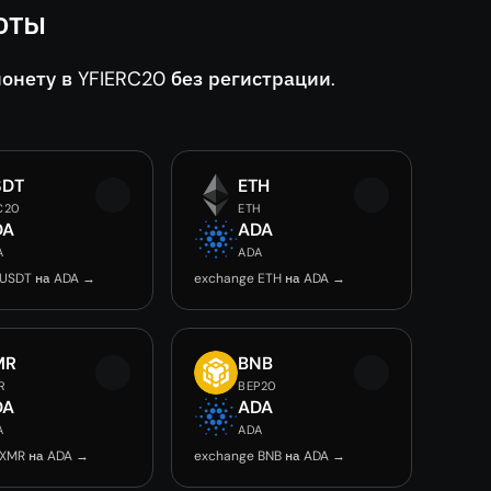
юты
нету в YFIERC20 без регистрации.
SDT
ETH
C20
ETH
DA
ADA
A
ADA
 USDT на ADA →
exchange ETH на ADA →
MR
BNB
R
BEP20
DA
ADA
A
ADA
 XMR на ADA →
exchange BNB на ADA →