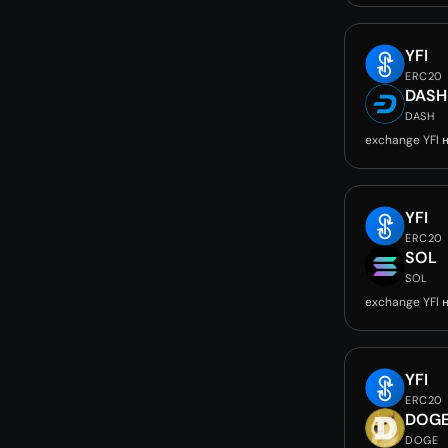
YFI
ERC20
DASH
DASH
exchange YFI 
YFI
ERC20
SOL
SOL
exchange YFI 
YFI
ERC20
DOG
DOGE