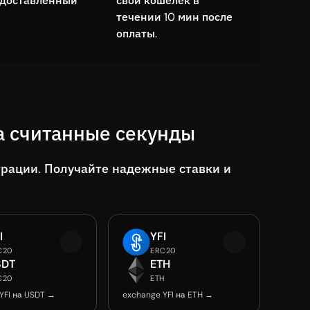
едоставленный
свой кошелёк в
течении 10 мин после
оплаты.
а считанные секунды
трации. Получайте надежные ставки и
I
YFI
C20
ERC20
SDT
ETH
C20
ETH
YFI на USDT →
exchange YFI на ETH →