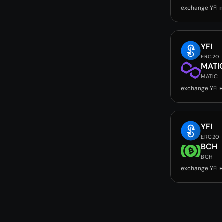
exchange YFI
YFI
ERC20
MATI
MATIC
exchange YFI 
YFI
ERC20
BCH
BCH
exchange YFI 