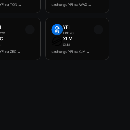
YFI на TON →
exchange YFI на AVAX →
I
YFI
C20
ERC20
EC
XLM
C
XLM
YFI на ZEC →
exchange YFI на XLM →