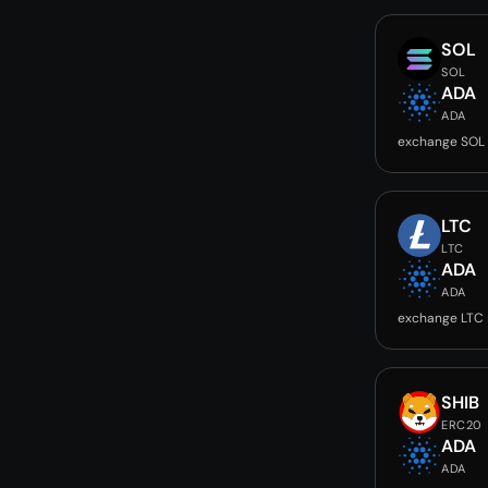
SOL
SOL
ADA
ADA
exchange SOL
LTC
LTC
ADA
ADA
exchange LTC
SHIB
ERC20
ADA
ADA