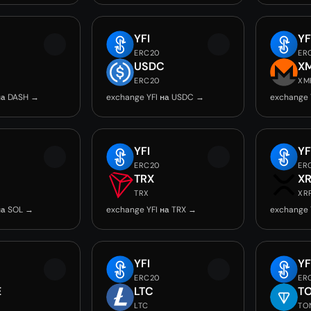
YFI
YF
ERC20
ER
USDC
X
ERC20
XM
на DASH →
exchange YFI на USDC →
exchange 
YFI
YF
ERC20
ER
TRX
X
TRX
XR
на SOL →
exchange YFI на TRX →
exchange 
YFI
YF
ERC20
ER
E
LTC
T
LTC
TO