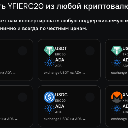
ть YFIERC20 из любой криптовал
ет вам конвертировать любую поддерживаемую мо
онимно и всегда по честным ценам.
USDT
U
ERC20
TR
ADA
A
ADA
AD
 на ADA →
exchange USDT на ADA →
exchange
USDC
X
ERC20
XM
ADA
A
ADA
AD
H на ADA →
exchange USDC на ADA →
exchange