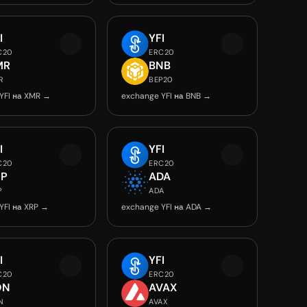
I
YFI
C20
ERC20
MR
BNB
R
BEP20
YFI на XMR →
exchange YFI на BNB →
I
YFI
C20
ERC20
RP
ADA
P
ADA
YFI на XRP →
exchange YFI на ADA →
I
YFI
C20
ERC20
ON
AVAX
N
AVAX