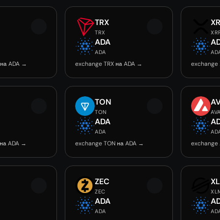
TRX
X
TRX
XR
ADA
A
ADA
AD
 на ADA →
exchange TRX на ADA →
exchange 
TON
A
TON
AV
ADA
A
ADA
AD
 на ADA →
exchange TON на ADA →
exchange
ZEC
X
ZEC
XL
ADA
A
ADA
AD