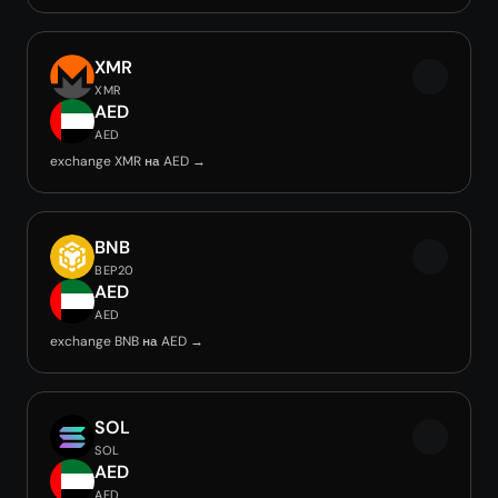
XMR
XMR
AED
AED
exchange XMR на AED →
BNB
BEP20
AED
AED
exchange BNB на AED →
SOL
SOL
AED
AED