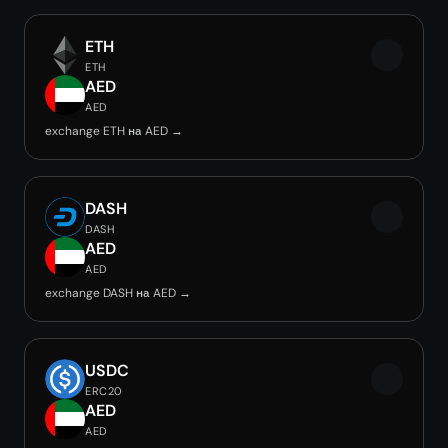
ETH
ETH
AED
AED
exchange ETH на AED →
DASH
DASH
AED
AED
exchange DASH на AED →
USDC
ERC20
AED
AED