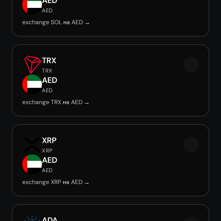
AED
AED
exchange SOL на AED →
TRX
TRX
AED
AED
exchange TRX на AED →
XRP
XRP
AED
AED
exchange XRP на AED →
ADA