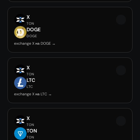
X
TON
DOGE
DOGE
exchange X на DOGE →
X
TON
LTC
LTC
exchange X на LTC →
X
TON
TON
TON