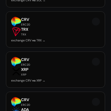
exchange CRV на SOL →
CRV
ERC20
TRX
TRX
exchange CRV на TRX →
CRV
ERC20
XRP
XRP
exchange CRV на XRP →
CRV
ERC20
ADA