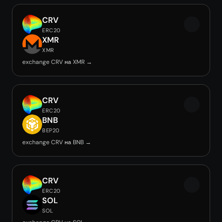
CRV
ERC20
XMR
XMR
exchange CRV на XMR →
CRV
ERC20
BNB
BEP20
exchange CRV на BNB →
CRV
ERC20
SOL
SOL