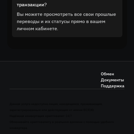
транзакции?
Вы можете просмотреть все свои прошлые
переводы и их статусы прямо в вашем
личном кабинете.
Обмен
Документы
Поддержка
Данная услуга недоступна лицам, находящимся, проживающим,
зарегистрированным или действующим от имени ЕС/ЕЭЗ.
Надёжная конвертация криптовалют 24/7
Обменивайте криптовалюту в реальном времени с помощью удобного
конвертера.