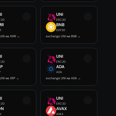
I
UNI
C20
ERC20
MR
BNB
R
BEP20
UNI на XMR →
exchange UNI на BNB →
I
UNI
C20
ERC20
RP
ADA
P
ADA
UNI на XRP →
exchange UNI на ADA →
I
UNI
C20
ERC20
ON
AVAX
N
AVAX