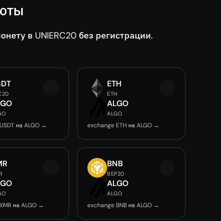
люты
нету в UNIERC20 без регистрации.
SDT
ETH
C20
ETH
LGO
ALGO
GO
ALGO
 USDT на ALGO →
exchange ETH на ALGO →
MR
BNB
R
BEP20
LGO
ALGO
GO
ALGO
 XMR на ALGO →
exchange BNB на ALGO →