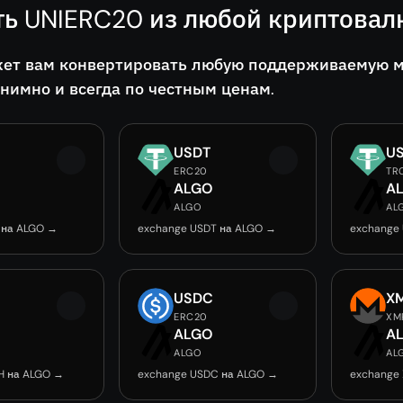
ть UNIERC20 из любой криптова
ет вам конвертировать любую поддерживаемую мо
онимно и всегда по честным ценам.
USDT
U
ERC20
TR
O
ALGO
A
ALGO
AL
 на ALGO →
exchange USDT на ALGO →
exchange
USDC
X
ERC20
XM
O
ALGO
A
ALGO
AL
H на ALGO →
exchange USDC на ALGO →
exchange