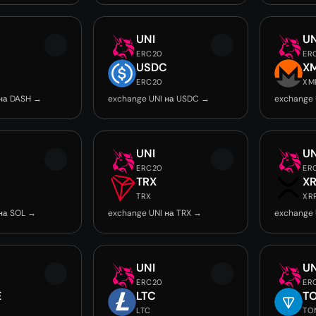
UNI
UN
ERC20
ER
USDC
X
ERC20
XM
 на DASH →
exchange UNI на USDC →
exchange 
UNI
UN
ERC20
ER
TRX
X
TRX
XR
на SOL →
exchange UNI на TRX →
exchange 
UNI
UN
ERC20
ER
E
LTC
T
LTC
TO