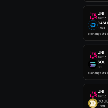
UNI
ERC20
DASH
DASH
exchange UNI
UNI
ERC20
SOL
SOL
exchange UNI 
UNI
ERC20
DOG
DOGE