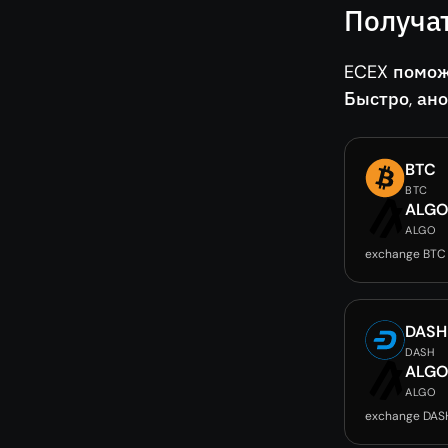
Получа
ECEX помож
Быстро, ан
BTC
BTC
ALG
ALGO
exchange BTC
DASH
DASH
ALG
ALGO
exchange DAS