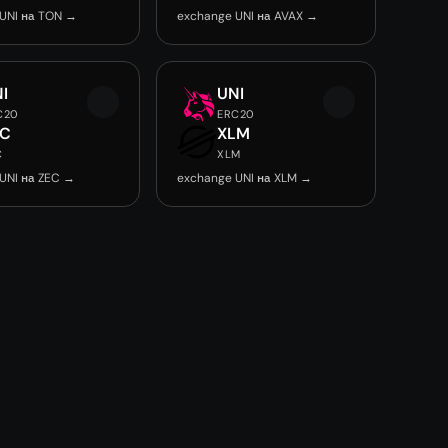
UNI на TON →
exchange UNI на AVAX →
I
UNI
C20
ERC20
EC
XLM
C
XLM
UNI на ZEC →
exchange UNI на XLM →