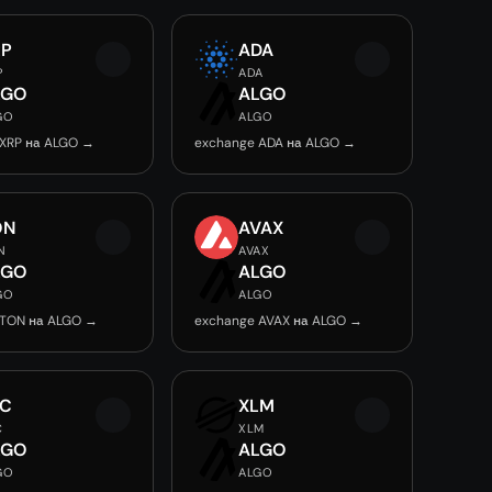
RP
ADA
P
ADA
LGO
ALGO
GO
ALGO
 XRP на ALGO →
exchange ADA на ALGO →
ON
AVAX
N
AVAX
LGO
ALGO
GO
ALGO
 TON на ALGO →
exchange AVAX на ALGO →
EC
XLM
C
XLM
LGO
ALGO
GO
ALGO