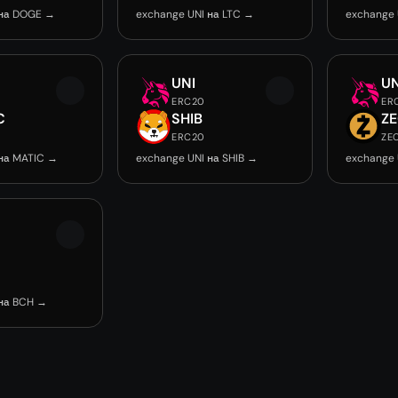
 на DOGE →
exchange UNI на LTC →
exchange 
UNI
UN
ERC20
ER
C
SHIB
Z
ERC20
ZE
 на MATIC →
exchange UNI на SHIB →
exchange 
 на BCH →