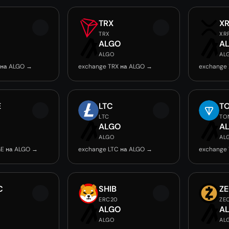
TRX
X
TRX
XR
O
ALGO
A
ALGO
AL
 на ALGO →
exchange TRX на ALGO →
exchange
E
LTC
T
LTC
TO
O
ALGO
A
ALGO
AL
E на ALGO →
exchange LTC на ALGO →
exchange
C
SHIB
Z
ERC20
ZE
O
ALGO
A
ALGO
AL