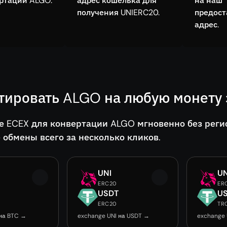
ртации ALGO.
адрес кошелька для
на наш
получения UNIERC20.
предос
адрес.
тировать ALGO на любую монету 
е ECEX для конвертации ALGO мгновенно без реги
 обмены всего за несколько кликов.
UNI
UN
ERC20
ER
USDT
U
ERC20
TR
 на BTC →
exchange UNI на USDT →
exchange 