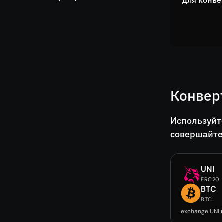
для конве
Конвер
Используйт
совершайте
UNI
ERC20
BTC
BTC
exchange UNI