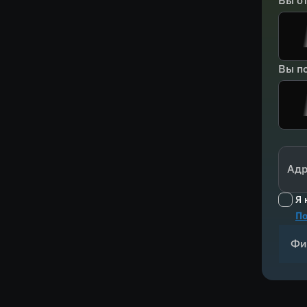
Вы о
Вы по
Адр
Я 
По
Фи