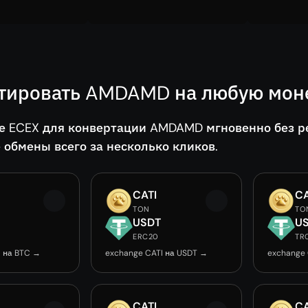
тировать AMDAMD на любую моне
е ECEX для конвертации AMDAMD мгновенно без р
 обмены всего за несколько кликов.
CATI
CA
TON
TO
USDT
U
ERC20
TR
I на BTC →
exchange CATI на USDT →
exchange 
CATI
CA