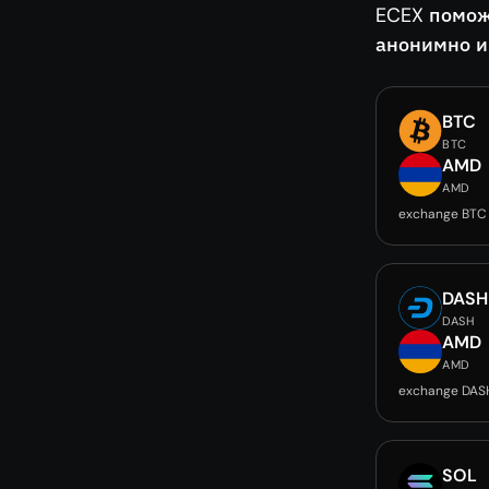
ECEX помож
анонимно и
BTC
BTC
AMD
AMD
exchange BTC
DASH
DASH
AMD
AMD
exchange DAS
SOL