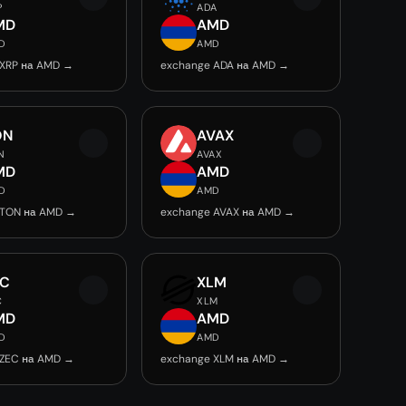
P
ADA
MD
AMD
D
AMD
 XRP на AMD →
exchange ADA на AMD →
ON
AVAX
N
AVAX
MD
AMD
D
AMD
 TON на AMD →
exchange AVAX на AMD →
EC
XLM
C
XLM
MD
AMD
D
AMD
 ZEC на AMD →
exchange XLM на AMD →