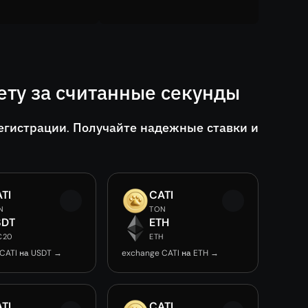
ту за считанные секунды
егистрации. Получайте надежные ставки и
TI
CATI
N
TON
SDT
ETH
C20
ETH
CATI на USDT →
exchange CATI на ETH →
TI
CATI