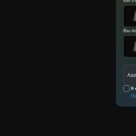
Вы о
Вы по
Адр
Я 
По