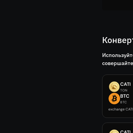
Конвер
Используйт
совершайте
CATI
TON
BTC
BTC
exchange CAT
CATI