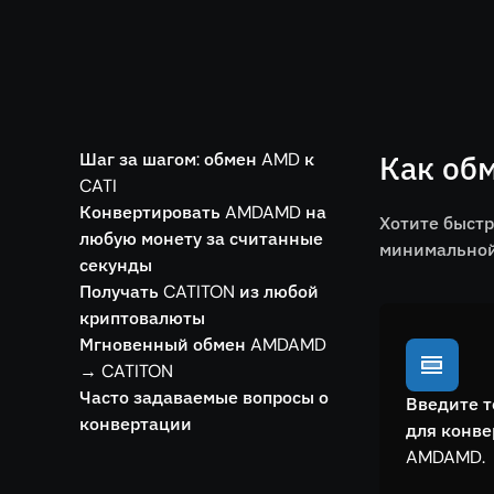
Шаг за шагом: обмен AMD к
Как об
CATI
Конвертировать AMDAMD на
Хотите быст
любую монету за считанные
минимальной 
секунды
Получать CATITON из любой
криптовалюты
Мгновенный обмен AMDAMD
→ CATITON
Часто задаваемые вопросы о
Введите т
конвертации
для конв
AMDAMD.