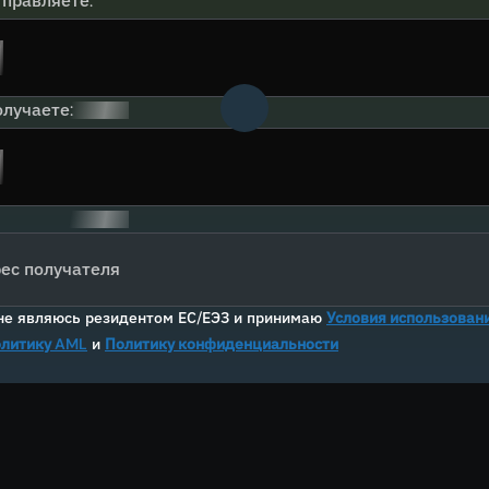
тправляете:
лучаете:
ес получателя
не являюсь резидентом ЕС/ЕЭЗ и принимаю
Условия использован
литику AML
и
Политику конфиденциальности