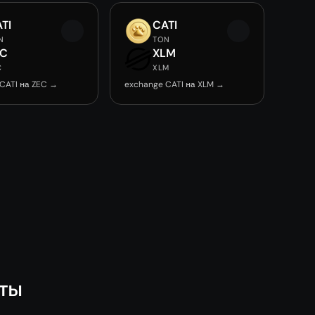
TI
CATI
N
TON
EC
XLM
C
XLM
CATI на ZEC →
exchange CATI на XLM →
юты