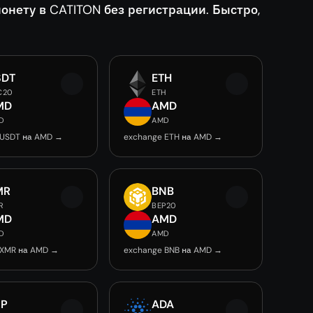
ету в CATITON без регистрации. Быстро,
SDT
ETH
C20
ETH
MD
AMD
D
AMD
 USDT на AMD →
exchange ETH на AMD →
MR
BNB
R
BEP20
MD
AMD
D
AMD
 XMR на AMD →
exchange BNB на AMD →
RP
ADA