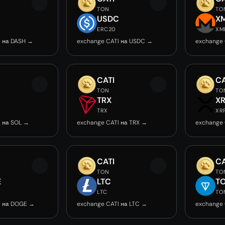
TON
TO
USDC
X
ERC20
XM
I на DASH →
exchange CATI на USDC →
exchange 
CATI
CA
TON
TO
TRX
X
TRX
XR
I на SOL →
exchange CATI на TRX →
exchange 
CATI
CA
TON
TO
E
LTC
T
LTC
TO
I на DOGE →
exchange CATI на LTC →
exchange 