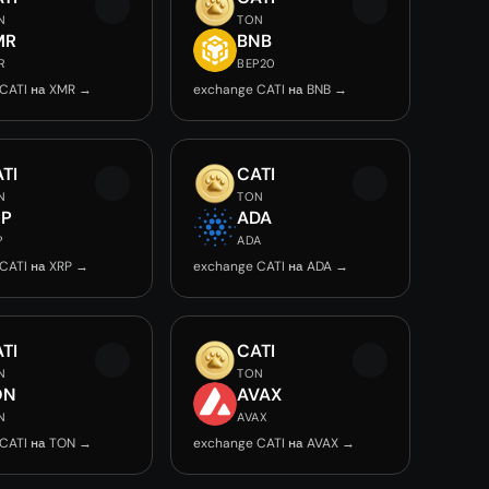
N
TON
MR
BNB
R
BEP20
CATI на XMR →
exchange CATI на BNB →
TI
CATI
N
TON
RP
ADA
P
ADA
CATI на XRP →
exchange CATI на ADA →
TI
CATI
N
TON
ON
AVAX
N
AVAX
CATI на TON →
exchange CATI на AVAX →