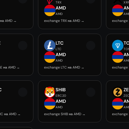
TRX
XR
AMD
A
AMD
AM
 на AMD →
exchange TRX на AMD →
exchange
E
LTC
T
LTC
TO
AMD
A
AMD
AM
E на AMD →
exchange LTC на AMD →
exchange
C
SHIB
Z
ERC20
ZE
AMD
A
AMD
AM
IC на AMD →
exchange SHIB на AMD →
exchange