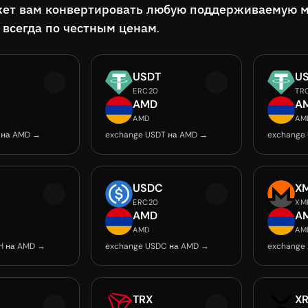
ет вам конвертировать любую поддерживаемую мон
 всегда по честным ценам.
USDT
U
ERC20
TR
AMD
A
AMD
AM
 на AMD →
exchange USDT на AMD →
exchange
USDC
X
ERC20
XM
AMD
A
AMD
AM
H на AMD →
exchange USDC на AMD →
exchange
TRX
X