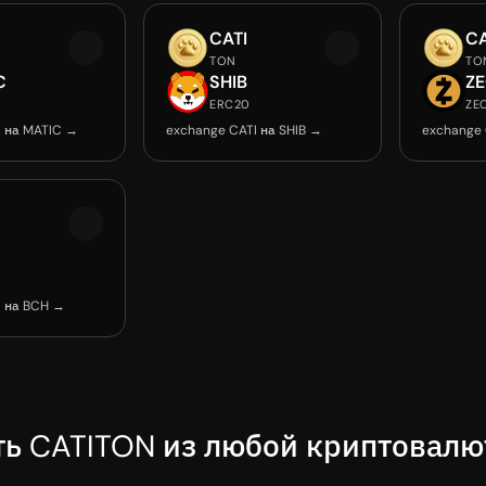
CATI
CA
TON
TO
C
SHIB
Z
ERC20
ZE
I на MATIC →
exchange CATI на SHIB →
exchange 
I на BCH →
ть CATITON из любой криптовал