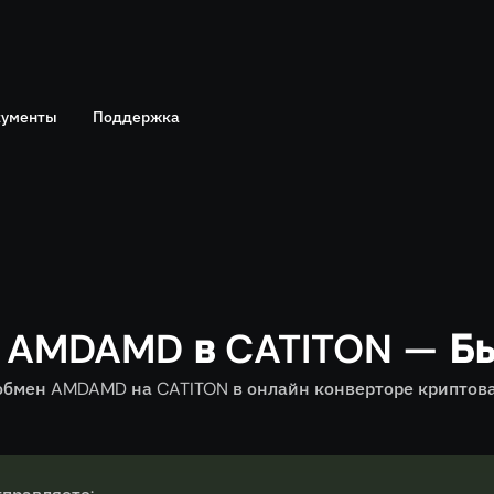
ументы
Поддержка
Telegram
политика
Онлайн чат
 AMDAMD в CATITON — Б
бмен AMDAMD на CATITON в онлайн конверторе криптовал