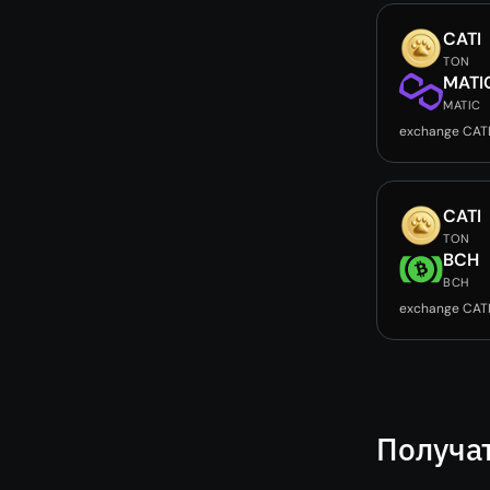
CATI
TON
MATI
MATIC
exchange CAT
CATI
TON
BCH
BCH
exchange CAT
Получа