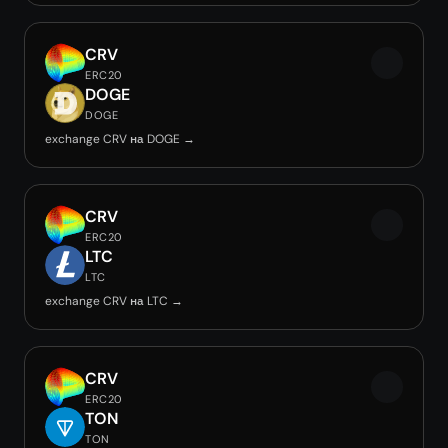
CRV
ERC20
DOGE
DOGE
exchange CRV на DOGE →
CRV
ERC20
LTC
LTC
exchange CRV на LTC →
CRV
ERC20
TON
TON