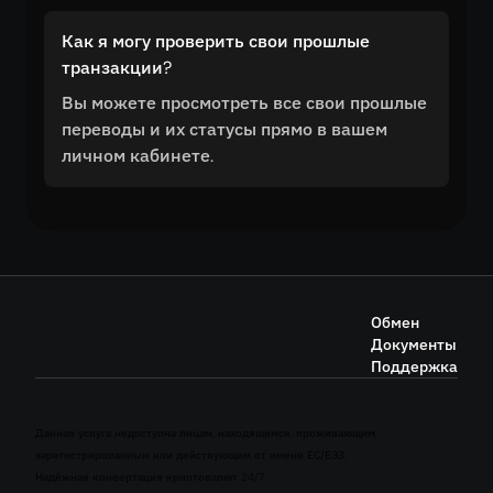
Как я могу проверить свои прошлые
транзакции?
Вы можете просмотреть все свои прошлые
переводы и их статусы прямо в вашем
личном кабинете.
Обмен
Документы
Поддержка
Данная услуга недоступна лицам, находящимся, проживающим,
зарегистрированным или действующим от имени ЕС/ЕЭЗ.
Надёжная конвертация криптовалют 24/7