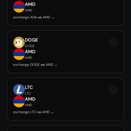
AMD
AMD
exchange ADA на AMD →
DOGE
DOGE
AMD
AMD
exchange DOGE на AMD →
LTC
LTC
AMD
AMD
exchange LTC на AMD →