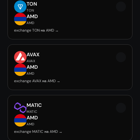
TON
TON
AMD
AMD
exchange TON на AMD →
AVAX
AVAX
AMD
AMD
exchange AVAX на AMD →
MATIC
MATIC
AMD
AMD
exchange MATIC на AMD →