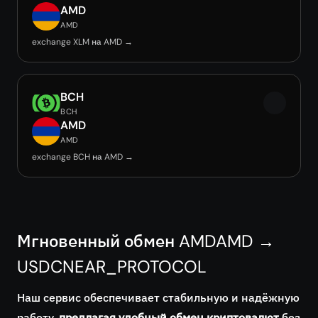
AMD
AMD
exchange XLM на AMD →
BCH
BCH
AMD
AMD
exchange BCH на AMD →
Мгновенный обмен AMDAMD →
USDCNEAR_PROTOCOL
Наш сервис обеспечивает стабильную и надёжную
работу,
предлагая удобный обмен криптовалют
без