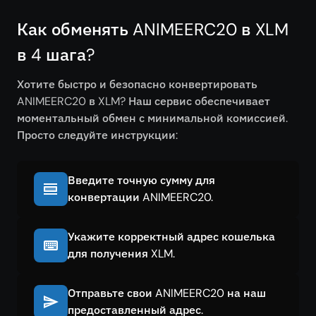
Как обменять ANIMEERC20 в XLM
в 4 шага?
Хотите быстро и безопасно конвертировать
ANIMEERC20 в XLM? Наш сервис обеспечивает
моментальный обмен с минимальной комиссией.
Просто следуйте инструкции:
Введите точную сумму для
конвертации ANIMEERC20.
Укажите корректный адрес кошелька
для получения XLM.
Отправьте свои ANIMEERC20 на наш
предоставленный адрес.