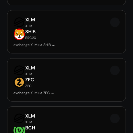
XLM
XLM
SHIB
ERC20
exchange XLM на SHIB →
XLM
XLM
ZEC
ZEC
exchange XLM на ZEC →
XLM
XLM
BCH