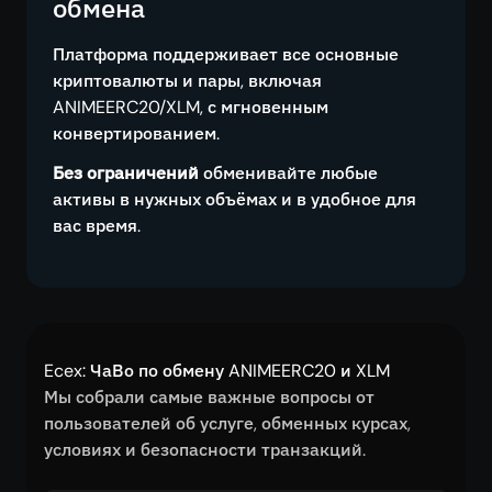
обмена
Платформа поддерживает все основные
криптовалюты и пары, включая
ANIMEERC20/XLM, с мгновенным
конвертированием.
Без ограничений
обменивайте любые
активы в нужных объёмах и в удобное для
вас время.
Ecex: ЧаВо по обмену ANIMEERC20 и XLM
Мы собрали самые важные вопросы от
пользователей об услуге, обменных курсах,
условиях и безопасности транзакций.