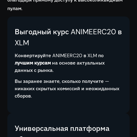
пулам.
Выгодный курс ANIMEERC20 в
XLM
Конвертируйте ANIMEERC20 в XLM по
лучшим курсам
на основе актуальных
данных с рынка.
Вы заранее знаете, сколько получите —
никаких скрытых комиссий и неожиданных
сборов.
Универсальная платформа