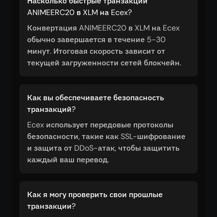
Насколько быстрые транзакции
ANIMEERC20 в XLM на Ecex?
Конвертация ANIMEERC20 в XLM на Ecex
обычно завершается в течение 5-30
минут. Итоговая скорость зависит от
текущей загруженности сетей блокчейн.
Как вы обеспечиваете безопасность
транзакций?
Ecex использует передовые протоколы
безопасности, такие как SSL-шифрование
и защита от DDoS-атак, чтобы защитить
каждый ваш перевод.
Как я могу проверить свои прошлые
транзакции?