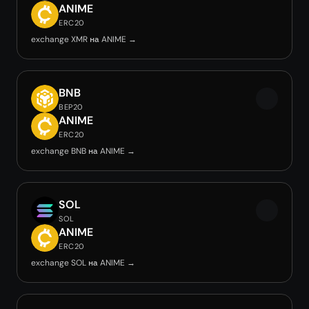
ANIME
ERC20
exchange XMR на ANIME →
BNB
BEP20
ANIME
ERC20
exchange BNB на ANIME →
SOL
SOL
ANIME
ERC20
exchange SOL на ANIME →