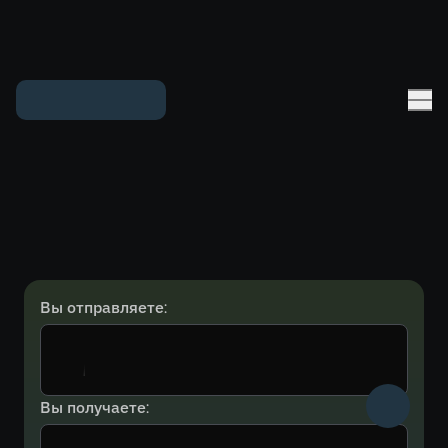
Вы отправляете:
Вы получаете: