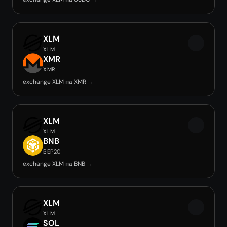
XLM
XLM
XMR
XMR
exchange XLM на XMR →
XLM
XLM
BNB
BEP20
exchange XLM на BNB →
XLM
XLM
SOL