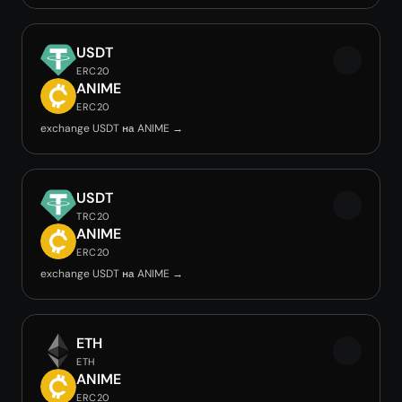
USDT
ERC20
ANIME
ERC20
exchange USDT на ANIME →
USDT
TRC20
ANIME
ERC20
exchange USDT на ANIME →
ETH
ETH
ANIME
ERC20