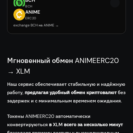
BCH
BCH
ANIME
ERC20
exchange BCH на ANIME →
Мгновенный обмен ANIMEERC20
→ XLM
Наш сервис обеспечивает стабильную и надёжную
работу,
предлагая удобный обмен криптовалют
без
задержек и с минимальным временем ожидания.
Токены ANIMEERC20 автоматически
конвертируються
в XLM всего за несколько минут
благодаря прямому доступу к высоколиквидным