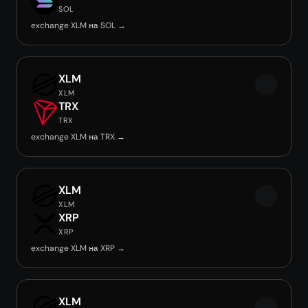
SOL
exchange XLM на SOL →
XLM
XLM
TRX
TRX
exchange XLM на TRX →
XLM
XLM
XRP
XRP
exchange XLM на XRP →
XLM