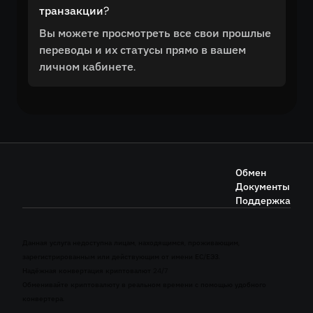
транзакции?
Вы можете просмотреть все свои прошлые
переводы и их статусы прямо в вашем
личном кабинете.
Обмен
Документы
Поддержка
Данная услуга недоступна лицам, находящимся, проживающим,
зарегистрированным или действующим от имени ЕС/ЕЭЗ.
Надёжная конвертация криптовалют 24/7
Обменивайте криптовалюту в реальном времени с помощью удобного
конвертера.