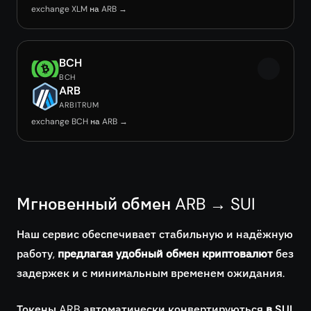
exchange XLM на ARB →
BCH
BCH
ARB
ARBITRUM
exchange BCH на ARB →
Мгновенный обмен ARB → SUI
Наш сервис обеспечивает стабильную и надёжную
работу,
предлагая удобный обмен криптовалют
без
задержек и с минимальным временем ожидания.
Токены ARB автоматически конвертируються
в SUI