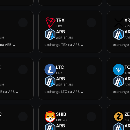
TRX
X
TRX
XR
ARB
A
RUM
ARBITRUM
AR
 на ARB →
exchange TRX на ARB →
exchange 
E
LTC
T
LTC
TO
ARB
A
RUM
ARBITRUM
AR
E на ARB →
exchange LTC на ARB →
exchange
C
SHIB
Z
ERC20
ZE
ARB
A