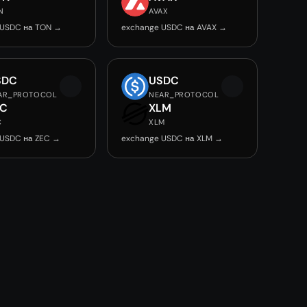
N
AVAX
 USDC на TON →
exchange USDC на AVAX →
SDC
USDC
AR_PROTOCOL
NEAR_PROTOCOL
EC
XLM
C
XLM
 USDC на ZEC →
exchange USDC на XLM →