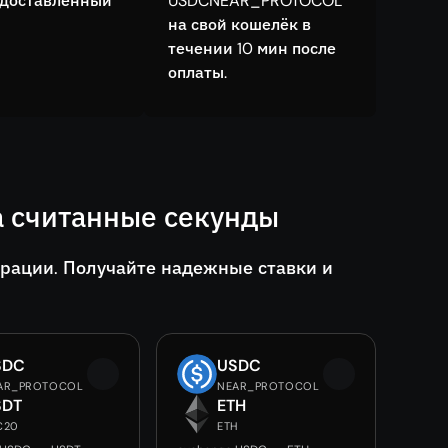
едоставленный
USDCNEAR_PROTOCOL
на свой кошелёк в
течении 10 мин после
оплаты.
а считанные секунды
трации. Получайте надежные ставки и
SDC
USDC
AR_PROTOCOL
NEAR_PROTOCOL
SDT
ETH
C20
ETH