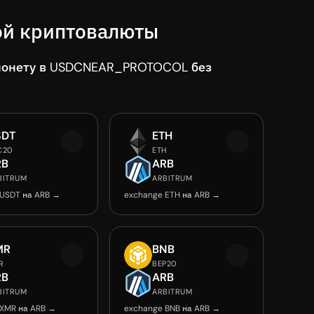
й криптовалюты
монету в USDCNEAR_PROTOCOL без
SDT
ETH
C20
ETH
RB
ARB
BITRUM
ARBITRUM
 USDT на ARB →
exchange ETH на ARB →
MR
BNB
R
BEP20
RB
ARB
BITRUM
ARBITRUM
 XMR на ARB →
exchange BNB на ARB →