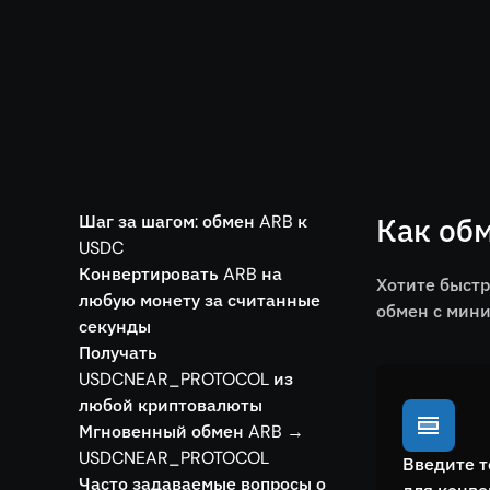
Шаг за шагом: обмен ARB к
Как об
USDC
Конвертировать ARB на
Хотите быст
любую монету за считанные
обмен с мини
секунды
Получать
USDCNEAR_PROTOCOL из
любой криптовалюты
Мгновенный обмен ARB →
USDCNEAR_PROTOCOL
Введите т
Часто задаваемые вопросы о