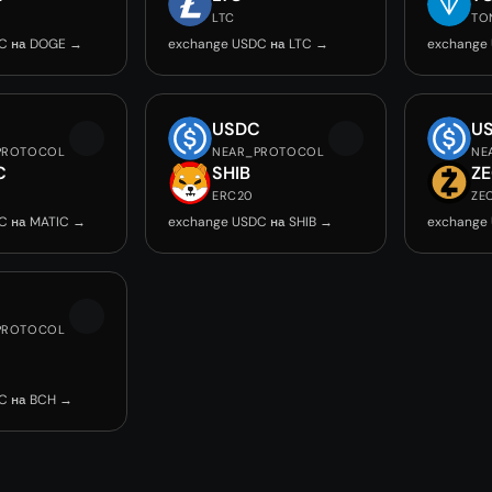
LTC
TO
C на DOGE →
exchange USDC на LTC →
exchange
C
USDC
U
PROTOCOL
NEAR_PROTOCOL
NE
C
SHIB
Z
ERC20
ZE
C на MATIC →
exchange USDC на SHIB →
exchange
C
PROTOCOL
C на BCH →