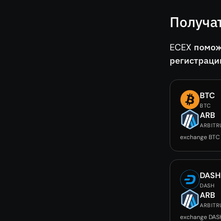
Получа
ECEX помож
регистраци
BTC
BTC
ARB
ARBIT
exchange BTC
DASH
DASH
ARB
ARBIT
exchange DAS