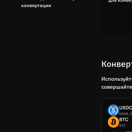
для конве
конвертации
Конвер
Используйт
совершайте
USD
NEAR_
BTC
BTC