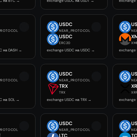
C на BTC →
exchange USDC на USDT →
exchange
C
USDC
U
PROTOCOL
NEAR_PROTOCOL
NE
USDC
X
ERC20
XM
C на DASH →
exchange USDC на USDC →
exchange
C
USDC
U
PROTOCOL
NEAR_PROTOCOL
NE
TRX
X
TRX
XR
C на SOL →
exchange USDC на TRX →
exchange
C
USDC
U
PROTOCOL
NEAR_PROTOCOL
NE
E
LTC
T