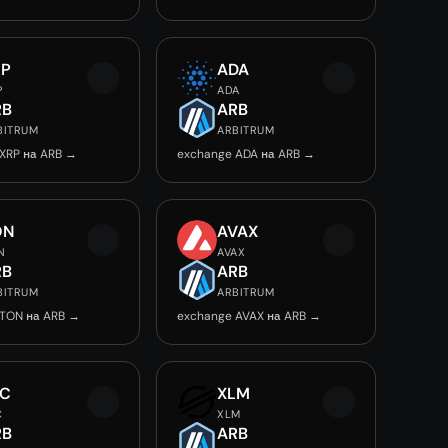
RP
ADA
P
ADA
RB
ARB
BITRUM
ARBITRUM
XRP на ARB →
exchange ADA на ARB →
ON
AVAX
N
AVAX
RB
ARB
BITRUM
ARBITRUM
 TON на ARB →
exchange AVAX на ARB →
EC
XLM
C
XLM
RB
ARB