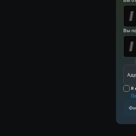
Вы о
Вы по
Адр
Я 
По
Фи