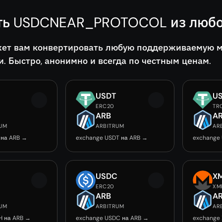
ть USDCNEAR_PROTOCOL из любо
ет вам конвертировать любую поддерживаемую 
и. Быстро, анонимно и всегда по честным ценам.
USDT
U
ERC20
TR
ARB
A
RUM
ARBITRUM
AR
 на ARB →
exchange USDT на ARB →
exchange
USDC
X
ERC20
XM
ARB
A
RUM
ARBITRUM
AR
H на ARB →
exchange USDC на ARB →
exchange