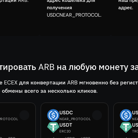
ртации ARB.
адрес кошелька для
наш пр
получения
адрес.
USDCNEAR_PROTOCOL.
тировать ARB на любую монету з
е ECEX для конвертации ARB мгновенно без регис
 обмены всего за несколько кликов.
C
USDC
U
PROTOCOL
NEAR_PROTOCOL
NE
USDT
U
ERC20
TR