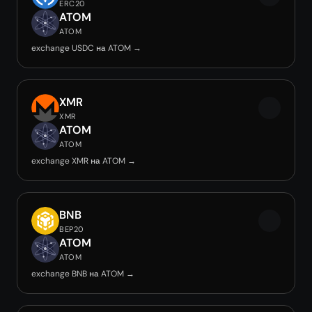
ERC20
ATOM
ATOM
exchange USDC на ATOM →
XMR
XMR
ATOM
ATOM
exchange XMR на ATOM →
BNB
BEP20
ATOM
ATOM
exchange BNB на ATOM →