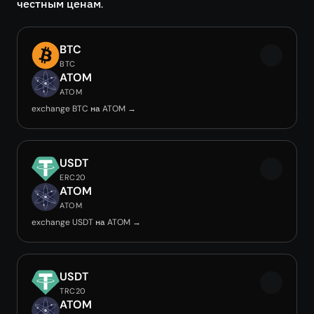
честным ценам.
BTC
BTC
ATOM
ATOM
exchange BTC на ATOM →
USDT
ERC20
ATOM
ATOM
exchange USDT на ATOM →
USDT
TRC20
ATOM