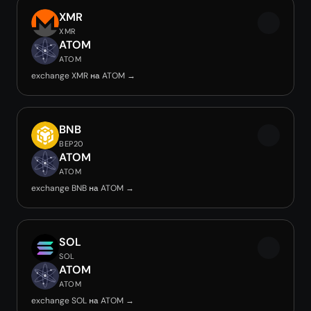
XMR
XMR
ATOM
ATOM
exchange XMR на ATOM →
BNB
BEP20
ATOM
ATOM
exchange BNB на ATOM →
SOL
SOL
ATOM
ATOM
exchange SOL на ATOM →