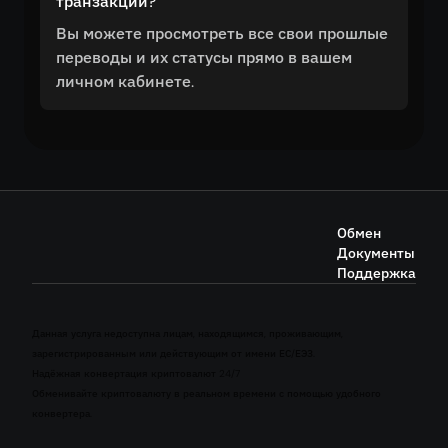
транзакции?
Вы можете просмотреть все свои прошлые
переводы и их статусы прямо в вашем
личном кабинете.
Обмен
Документы
Поддержка
Данная услуга недоступна лицам, находящимся, проживающим,
зарегистрированным или действующим от имени ЕС/ЕЭЗ.
Надёжная конвертация криптовалют 24/7
Обменивайте криптовалюту в реальном времени с помощью удобного
конвертера.