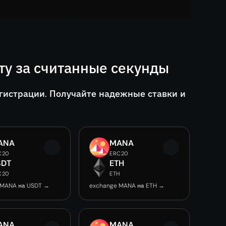
у за считанные секунды
гистрации. Получайте надежные ставки и
ANA
MANA
C20
ERC20
SDT
ETH
C20
ETH
 MANA на USDT →
exchange MANA на ETH →
ANA
MANA