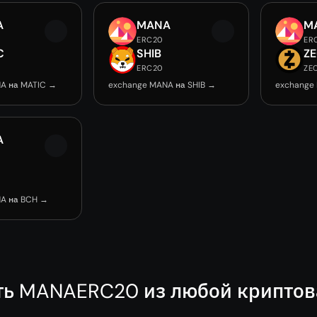
A
MANA
M
ERC20
ER
C
SHIB
Z
ERC20
ZE
A на MATIC →
exchange MANA на SHIB →
exchange
A
A на BCH →
ть MANAERC20 из любой крипто