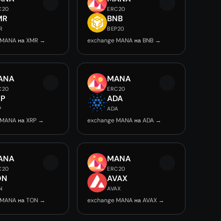
C20
ERC20
MR
BNB
R
BEP20
 MANA на XMR →
exchange MANA на BNB →
ANA
MANA
C20
ERC20
RP
ADA
P
ADA
 MANA на XRP →
exchange MANA на ADA →
ANA
MANA
C20
ERC20
ON
AVAX
N
AVAX
 MANA на TON →
exchange MANA на AVAX →