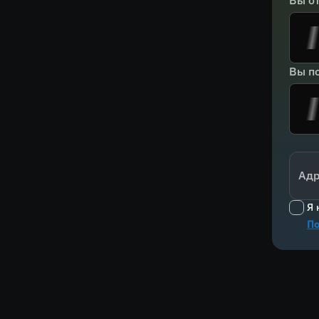
Вы о
Вы по
Адр
Я 
По