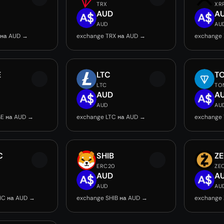
TRX
XR
AUD
A
AUD
AU
 на AUD →
exchange TRX на AUD →
exchange
E
LTC
T
LTC
TO
AUD
A
AUD
AU
E на AUD →
exchange LTC на AUD →
exchange
C
SHIB
Z
ERC20
ZE
AUD
A
AUD
AU
IC на AUD →
exchange SHIB на AUD →
exchange