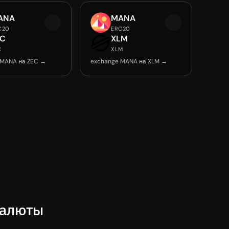
ANA
MANA
C20
ERC20
EC
XLM
C
XLM
 MANA на ZEC →
exchange MANA на XLM →
валюты