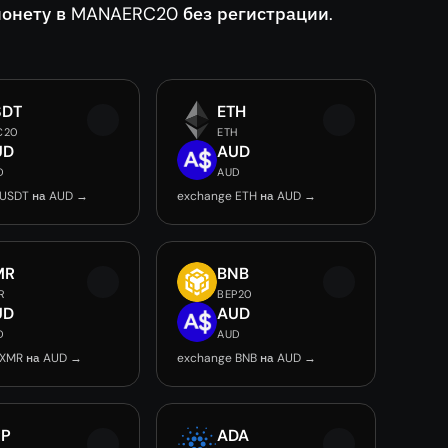
онету в MANAERC20 без регистрации.
SDT
ETH
C20
ETH
UD
AUD
D
AUD
 USDT на AUD →
exchange ETH на AUD →
MR
BNB
R
BEP20
UD
AUD
D
AUD
 XMR на AUD →
exchange BNB на AUD →
RP
ADA