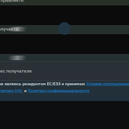
тправляете:
лучаете:
ес получателя
не являюсь резидентом ЕС/ЕЭЗ и принимаю
Условия использован
литику AML
и
Политику конфиденциальности