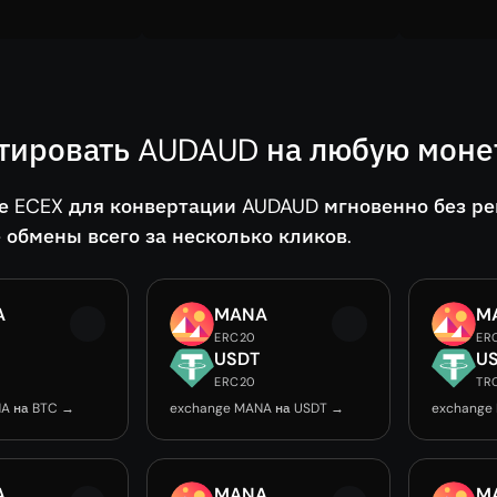
тировать AUDAUD на любую монет
е ECEX для конвертации AUDAUD мгновенно без ре
 обмены всего за несколько кликов.
A
MANA
M
ERC20
ER
USDT
U
ERC20
TR
A на BTC →
exchange MANA на USDT →
exchange
A
MANA
M