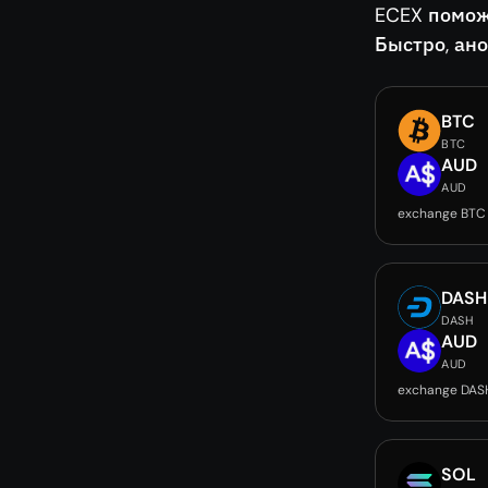
ECEX помож
Быстро, ан
BTC
BTC
AUD
AUD
exchange BTC
DASH
DASH
AUD
AUD
exchange DAS
SOL