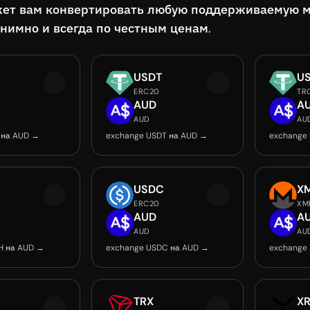
ет вам конвертировать любую поддерживаемую м
онимно и всегда по честным ценам.
USDT
U
ERC20
TR
AUD
A
AUD
AU
 на AUD →
exchange USDT на AUD →
exchange
USDC
X
ERC20
XM
AUD
A
AUD
AU
H на AUD →
exchange USDC на AUD →
exchange
TRX
X