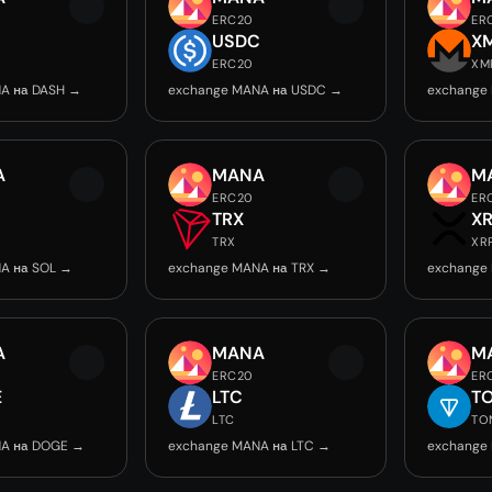
ERC20
ER
USDC
X
ERC20
XM
A на DASH →
exchange MANA на USDC →
exchange
A
MANA
M
ERC20
ER
TRX
X
TRX
XR
A на SOL →
exchange MANA на TRX →
exchange
A
MANA
M
ERC20
ER
E
LTC
T
LTC
TO
NA на DOGE →
exchange MANA на LTC →
exchange