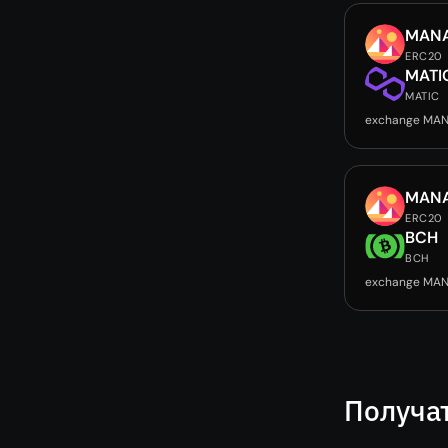
MAN
ERC20
MATI
MATIC
exchange MAN
MAN
ERC20
BCH
BCH
exchange MAN
Получа