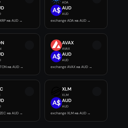
P
ADA
UD
AUD
D
AUD
 XRP на AUD →
exchange ADA на AUD →
ON
AVAX
N
AVAX
UD
AUD
D
AUD
 TON на AUD →
exchange AVAX на AUD →
EC
XLM
C
XLM
UD
AUD
D
AUD
 ZEC на AUD →
exchange XLM на AUD →