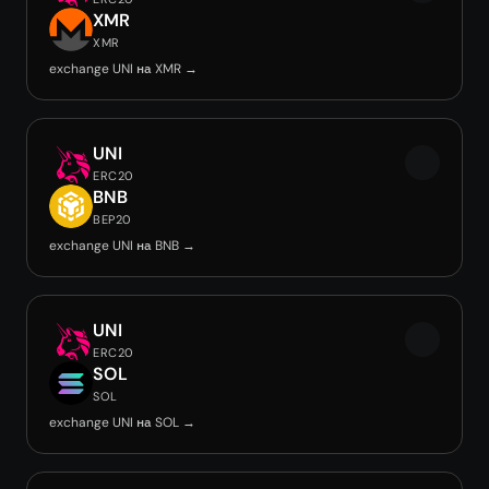
XMR
XMR
exchange UNI на XMR →
UNI
ERC20
BNB
BEP20
exchange UNI на BNB →
UNI
ERC20
SOL
SOL
exchange UNI на SOL →