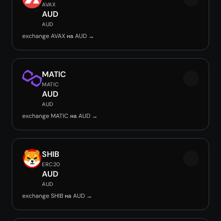
AVAX
AUD
AUD
exchange AVAX на AUD →
MATIC
MATIC
AUD
AUD
exchange MATIC на AUD →
SHIB
ERC20
AUD
AUD
exchange SHIB на AUD →