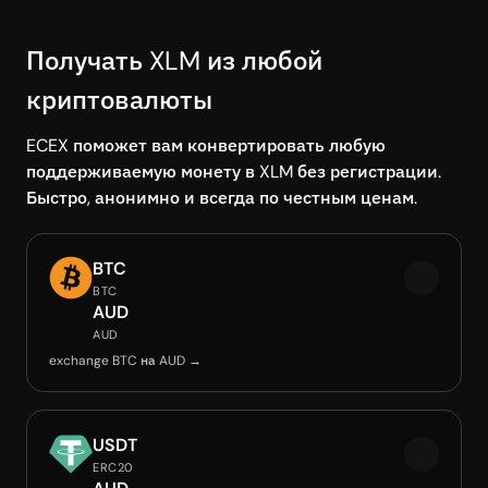
Получать XLM из любой
криптовалюты
ECEX поможет вам конвертировать любую
поддерживаемую монету в XLM без регистрации.
Быстро, анонимно и всегда по честным ценам.
BTC
BTC
AUD
AUD
exchange BTC на AUD →
USDT
ERC20