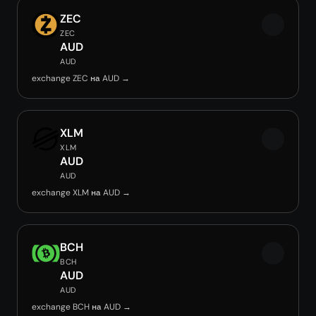
ZEC
ZEC
AUD
AUD
exchange ZEC на AUD →
XLM
XLM
AUD
AUD
exchange XLM на AUD →
BCH
BCH
AUD
AUD
exchange BCH на AUD →