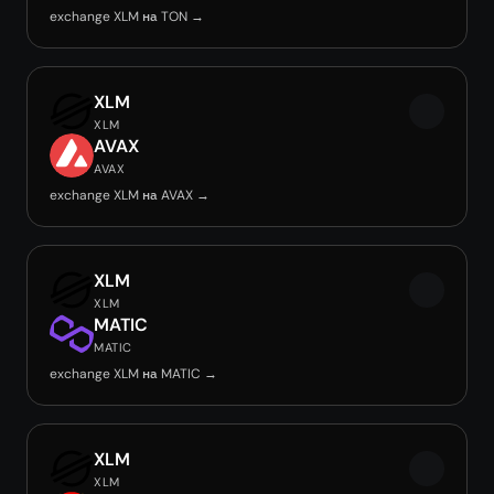
exchange XLM на TON →
XLM
XLM
AVAX
AVAX
exchange XLM на AVAX →
XLM
XLM
MATIC
MATIC
exchange XLM на MATIC →
XLM
XLM