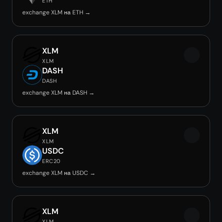
ETH
exchange XLM на ETH →
XLM
XLM
DASH
DASH
exchange XLM на DASH →
XLM
XLM
USDC
ERC20
exchange XLM на USDC →
XLM
XLM