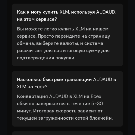
Как я могу купить XLM, используя AUDAUD,
на этом сервисе?
Вы можете легко купить XLM на нашем
сервисе. Просто перейдите на страницу
обмена, выберите валюты, и система
рассчитает для вас итоговую сумму для
подтверждения покупки.
Насколько быстрые транзакции AUDAUD в
XLM на Ecex?
Конвертация AUDAUD в XLM на Ecex
обычно завершается в течение 5-30
минут. Итоговая скорость зависит от
текущей загруженности сетей блокчейн.