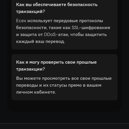
Как вы обеспечиваете безопасность
транзакций?
Ecex использует передовые протоколы
безопасности, такие как SSL-шифрование
и защита от DDoS-атак, чтобы защитить
каждый ваш перевод.
Как я могу проверить свои прошлые
транзакции?
Вы можете просмотреть все свои прошлые
переводы и их статусы прямо в вашем
личном кабинете.