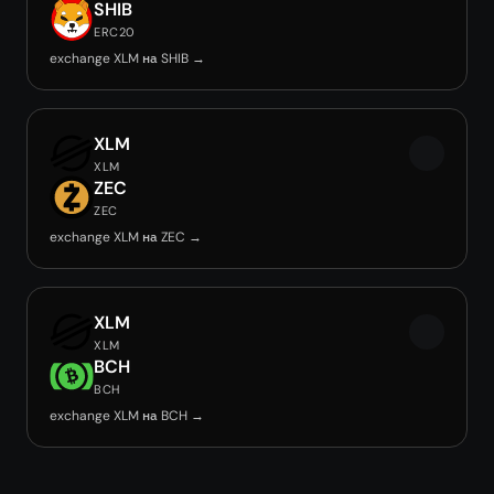
SHIB
ERC20
exchange XLM на SHIB →
XLM
XLM
ZEC
ZEC
exchange XLM на ZEC →
XLM
XLM
BCH
BCH
exchange XLM на BCH →