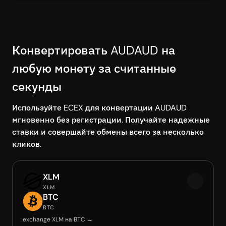
Конвертировать AUDAUD на
любую монету за считанные
секунды
Используйте ECEX для конвертации AUDAUD
мгновенно без регистрации. Получайте надежные
ставки и совершайте обмены всего за несколько
кликов.
XLM
XLM
BTC
BTC
exchange XLM на BTC →