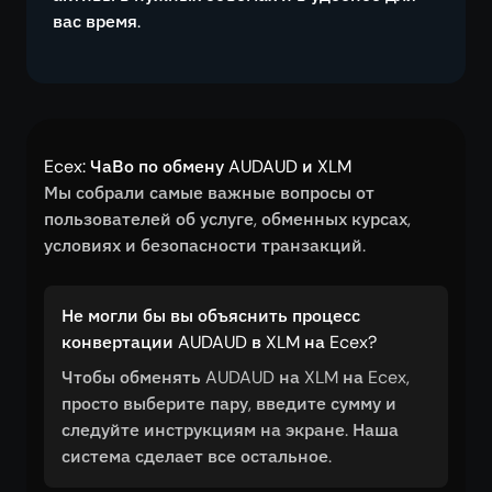
вас время.
Ecex: ЧаВо по обмену AUDAUD и XLM
Мы собрали самые важные вопросы от
пользователей об услуге, обменных курсах,
условиях и безопасности транзакций.
Не могли бы вы объяснить процесс
конвертации AUDAUD в XLM на Ecex?
Чтобы обменять AUDAUD на XLM на Ecex,
просто выберите пару, введите сумму и
следуйте инструкциям на экране. Наша
система сделает все остальное.