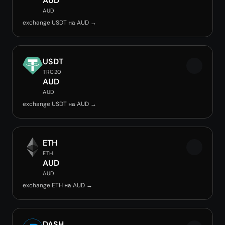
AUD
AUD
exchange USDT на AUD →
USDT
TRC20
AUD
AUD
exchange USDT на AUD →
ETH
ETH
AUD
AUD
exchange ETH на AUD →
DASH