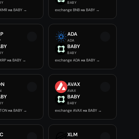
BY
BABY
 XMR на BABY →
exchange BNB на BABY →
RP
ADA
P
ADA
ABY
BABY
BY
BABY
XRP на BABY →
exchange ADA на BABY →
ON
AVAX
N
AVAX
ABY
BABY
BY
BABY
 TON на BABY →
exchange AVAX на BABY →
EC
XLM