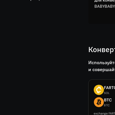
для конв
BABYBABY
Конвер
Используйт
и совершай
FART
SOL
BTC
BTC
exchange FAR