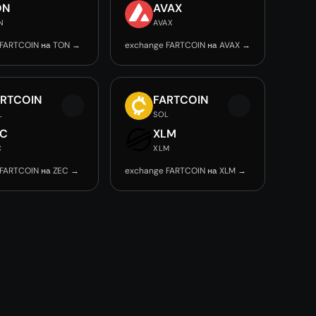
ON
AVAX
N
AVAX
 FARTCOIN на TON →
exchange FARTCOIN на AVAX →
ARTCOIN
FARTCOIN
L
SOL
EC
XLM
C
XLM
 FARTCOIN на ZEC →
exchange FARTCOIN на XLM →