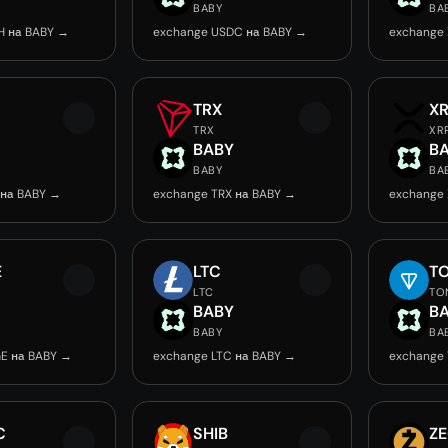
BABY
BA
H на BABY →
exchange USDC на BABY →
exchange
TRX
X
TRX
XR
BABY
B
BABY
BA
 на BABY →
exchange TRX на BABY →
exchange 
E
LTC
T
LTC
TO
BABY
B
BABY
BA
E на BABY →
exchange LTC на BABY →
exchange
C
SHIB
Z