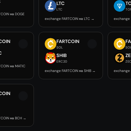
E
LTC
T
LTC
TO
TCOIN на DOGE
exchange FARTCOIN на LTC →
exchange
COIN
FARTCOIN
F
SOL
SO
C
SHIB
Z
ERC20
ZE
TCOIN на MATIC
exchange FARTCOIN на SHIB →
exchange
COIN
TCOIN на BCH →