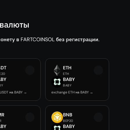
овалюты
нету в FARTCOINSOL без регистрации.
SDT
ETH
C20
ETH
ABY
BABY
BY
BABY
 USDT на BABY →
exchange ETH на BABY →
MR
BNB
R
BEP20
ABY
BABY