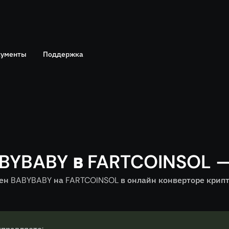
ументы
Поддержка
Telegram
политика
Онлайн чат
BYBABY в FARTCOINSOL 
н BABYBABY на FARTCOINSOL в онлайн конверторе крипто