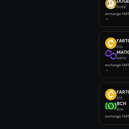
DOG
DOGE
exchange FAR
→
FART
SOL
MATI
MATIC
exchange FAR
→
FART
SOL
BCH
BCH
exchange FAR