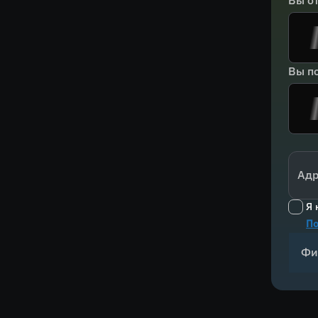
Вы о
Вы по
Адр
Я 
По
Фи