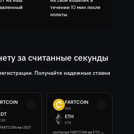
BY на наш
на свой кошелёк в
тавленный
течении 10 мин после
оплаты.
ету за считанные секунды
регистрации. Получайте надежные ставки
ARTCOIN
FARTCOIN
L
SOL
SDT
ETH
C20
ETH
 FARTCOIN на USDT
exchange FARTCOIN на ETH →