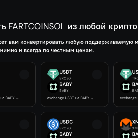
ть FARTCOINSOL из любой крипт
ет вам конвертировать любую поддерживаемую мо
онимно и всегда по честным ценам.
USDT
U
ERC20
TR
BABY
B
BABY
BA
 на BABY →
exchange USDT на BABY →
exchange
USDC
X
ERC20
XM
BABY
B