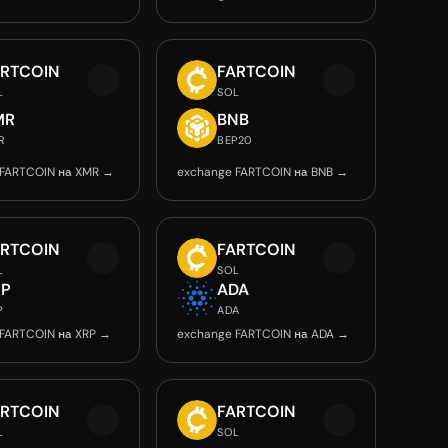
ARTCOIN
FARTCOIN
L
SOL
MR
BNB
R
BEP20
 FARTCOIN на XMR →
exchange FARTCOIN на BNB →
ARTCOIN
FARTCOIN
L
SOL
RP
ADA
P
ADA
FARTCOIN на XRP →
exchange FARTCOIN на ADA →
ARTCOIN
FARTCOIN
L
SOL