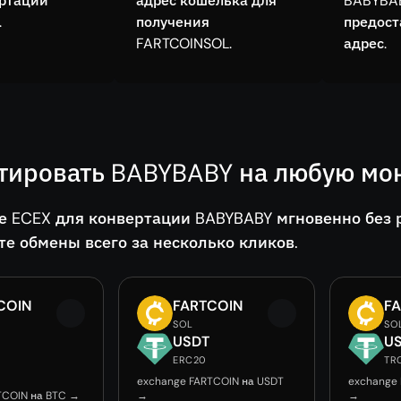
ертации
адрес кошелька для
BABYBA
.
получения
предос
FARTCOINSOL.
адрес.
тировать BABYBABY на любую мон
е ECEX для конвертации BABYBABY мгновенно без 
те обмены всего за несколько кликов.
COIN
FARTCOIN
F
SOL
SO
USDT
U
ERC20
TR
exchange FARTCOIN на USDT
exchange
TCOIN на BTC →
→
→