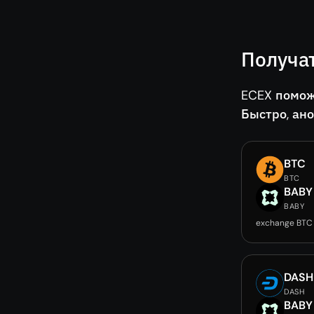
Получа
ECEX помож
Быстро, ан
BTC
BTC
BABY
BABY
exchange BTC
DASH
DASH
BABY