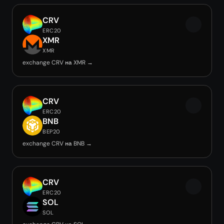
CRV
ERC20
XMR
XMR
exchange CRV на XMR →
CRV
ERC20
BNB
BEP20
exchange CRV на BNB →
CRV
ERC20
SOL
SOL