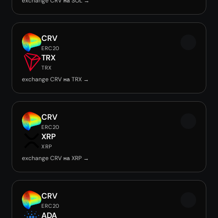
exchange CRV на SOL →
CRV
ERC20
TRX
TRX
exchange CRV на TRX →
CRV
ERC20
XRP
XRP
exchange CRV на XRP →
CRV
ERC20
ADA