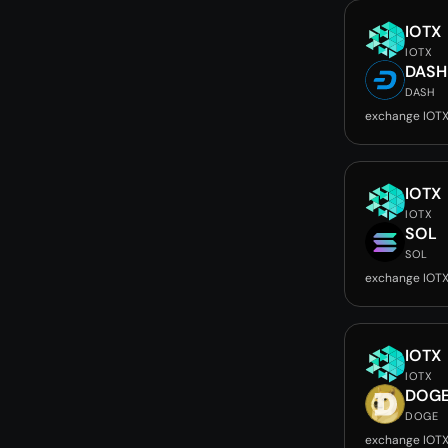
IOTX
IOTX
DASH
DASH
exchange IOT
IOTX
IOTX
SOL
SOL
exchange IOT
IOTX
IOTX
DOG
DOGE
exchange IOT