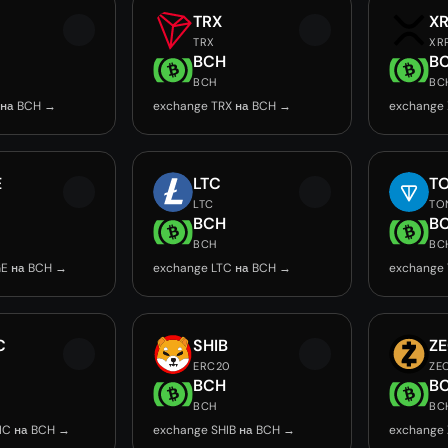
TRX
X
TRX
XR
BCH
B
BCH
BC
 на BCH →
exchange TRX на BCH →
exchange
E
LTC
T
LTC
TO
BCH
B
BCH
BC
E на BCH →
exchange LTC на BCH →
exchange
C
SHIB
Z
ERC20
ZE
BCH
B
BCH
BC
IC на BCH →
exchange SHIB на BCH →
exchange