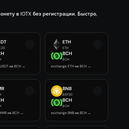
ету в IOTX без регистрации. Быстро,
SDT
ETH
C20
ETH
CH
BCH
H
BCH
 USDT на BCH →
exchange ETH на BCH →
MR
BNB
R
BEP20
CH
BCH
H
BCH
 XMR на BCH →
exchange BNB на BCH →