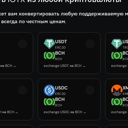
ет вам конвертировать любую поддерживаемую мон
 всегда по честным ценам.
USDT
U
ERC20
TR
BCH
B
BCH
BC
 на BCH →
exchange USDT на BCH →
exchange
USDC
X
ERC20
XM
BCH
B
BCH
BC
H на BCH →
exchange USDC на BCH →
exchange