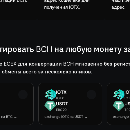
ртации BCH.
адрес кошелька для
наш пр
получения IOTX.
адрес.
тировать BCH на любую монету з
е ECEX для конвертации BCH мгновенно без регис
 обмены всего за несколько кликов.
IOTX
IO
IOTX
IO
USDT
U
ERC20
TR
X на BTC →
exchange IOTX на USDT →
exchange 