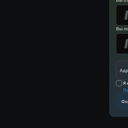
Вы о
Вы по
Адр
Я 
По
Фи