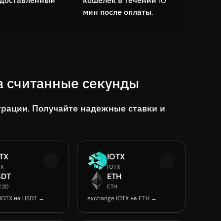
едоставленный
кошелёк в течении 10
мин после оплаты.
а считанные секунды
трации. Получайте надежные ставки и
TX
IOTX
TX
IOTX
SDT
ETH
C20
ETH
IOTX на USDT →
exchange IOTX на ETH →