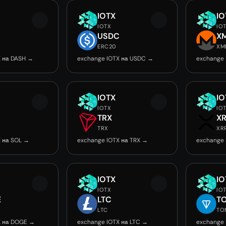
IOTX
IO
IOTX
IO
USDC
X
ERC20
XM
X на DASH →
exchange IOTX на USDC →
exchange 
IOTX
IO
IOTX
IO
TRX
X
TRX
XR
X на SOL →
exchange IOTX на TRX →
exchange 
IOTX
IO
IOTX
IO
E
LTC
T
LTC
TO
X на DOGE →
exchange IOTX на LTC →
exchange 