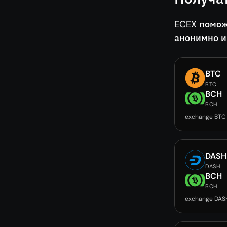
ECEX помож
анонимно и
BTC
BTC
BCH
BCH
exchange BTC
DASH
DASH
BCH
BCH
exchange DAS