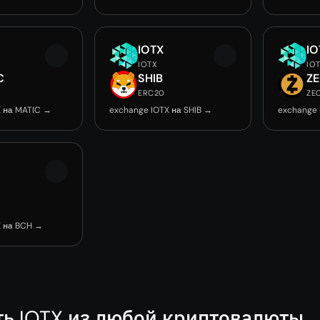
IOTX
IO
IOTX
IO
C
SHIB
Z
ERC20
ZE
X на MATIC →
exchange IOTX на SHIB →
exchange 
X на BCH →
ть IOTX из любой криптовалюты