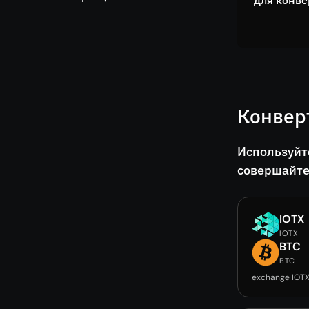
для конве
Конвер
Используйт
совершайте
IOTX
IOTX
BTC
BTC
exchange IOT