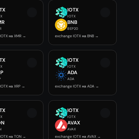
TX
IOTX
TX
IOTX
MR
BNB
R
BEP20
IOTX на XMR →
exchange IOTX на BNB →
TX
IOTX
TX
IOTX
RP
ADA
P
ADA
IOTX на XRP →
exchange IOTX на ADA →
TX
IOTX
TX
IOTX
ON
AVAX
N
AVAX
IOTX на TON →
exchange IOTX на AVAX →