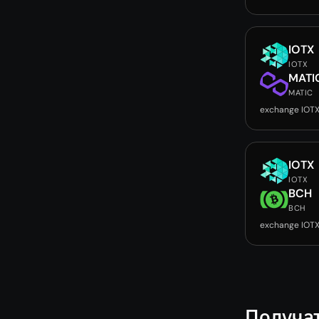
IOTX
IOTX
MATI
MATIC
exchange IOT
IOTX
IOTX
BCH
BCH
exchange IOT
Получа