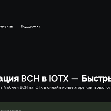
ументы
Поддержка
Telegram
политика
Онлайн чат
ация BCH в IOTX — Быстр
й обмен BCH на IOTX в онлайн конверторе криптовалют,