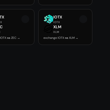
TX
IOTX
TX
IOTX
EC
XLM
C
XLM
IOTX на ZEC →
exchange IOTX на XLM →