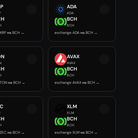
RP
ADA
P
ADA
CH
BCH
H
BCH
 XRP на BCH →
exchange ADA на BCH →
ON
AVAX
N
AVAX
CH
BCH
H
BCH
 TON на BCH →
exchange AVAX на BCH →
EC
XLM
C
XLM
CH
BCH
H
BCH
 ZEC на BCH →
exchange XLM на BCH →