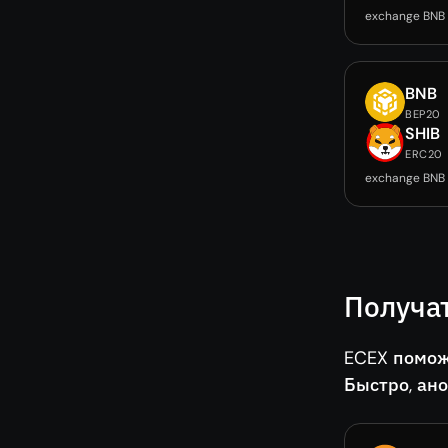
exchange BNB
BNB
BEP20
SHIB
ERC20
exchange BNB 
Получа
ECEX помож
Быстро, ан