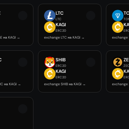
E
LTC
T
LTC
TO
KAGI
KA
ERC20
ER
E на KAGI →
exchange LTC на KAGI →
exchange 
C
SHIB
Z
ERC20
ZE
KAGI
KA
ERC20
ER
IC на KAGI →
exchange SHIB на KAGI →
exchange 