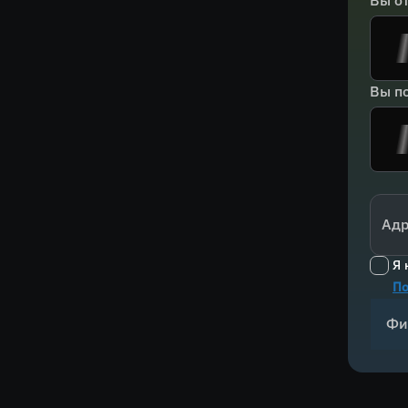
Вы о
Вы по
Адр
Я 
По
Фи