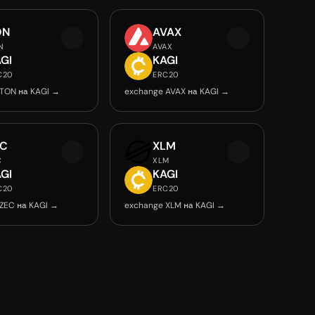
ON
AVAX
N
AVAX
GI
KAGI
C20
ERC20
TON на KAGI →
exchange AVAX на KAGI →
EC
XLM
C
XLM
GI
KAGI
C20
ERC20
ZEC на KAGI →
exchange XLM на KAGI →