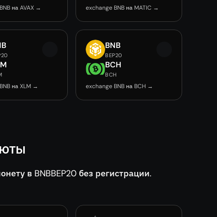
BNB на AVAX →
exchange BNB на MATIC →
NB
BNB
P20
BEP20
LM
BCH
M
BCH
 BNB на XLM →
exchange BNB на BCH →
люты
нету в BNBBEP20 без регистрации.