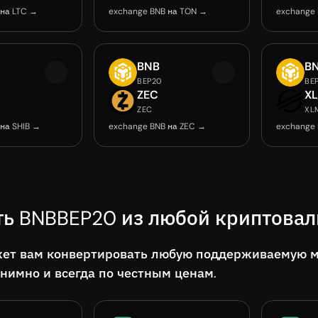
 на LTC →
exchange BNB на TON →
exchange 
BNB
B
BEP20
BE
ZEC
X
ZEC
XL
на SHIB →
exchange BNB на ZEC →
exchange
ть BNBBEP20 из любой криптова
ет вам конвертировать любую поддерживаемую мо
онимно и всегда по честным ценам.