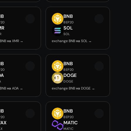
NB
BNB
P20
BEP20
MR
SOL
R
SOL
 BNB на XMR →
exchange BNB на SOL →
NB
BNB
P20
BEP20
DA
DOGE
A
DOGE
 BNB на ADA →
exchange BNB на DOGE →
NB
BNB
P20
BEP20
VAX
MATIC
AX
MATIC