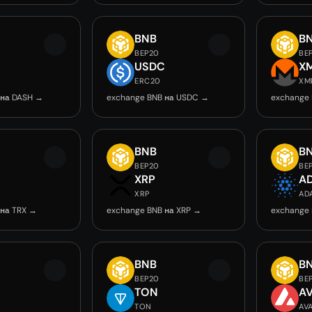
BNB
B
BEP20
BE
USDC
X
ERC20
XM
 на DASH →
exchange BNB на USDC →
exchange
BNB
B
BEP20
BE
XRP
A
XRP
AD
 на TRX →
exchange BNB на XRP →
exchange
BNB
B
BEP20
BE
TON
A
TON
AV