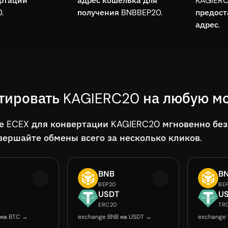
ертации
адрес кошелька для
KAGIERC
.
получения BNBBEP20.
предос
адрес.
тировать KAGIERC20 на любую мо
е ECEX для конвертации KAGIERC20 мгновенно без
вершайте обмены всего за несколько кликов.
BNB
B
BEP20
BE
USDT
U
ERC20
TR
 на BTC →
exchange BNB на USDT →
exchange