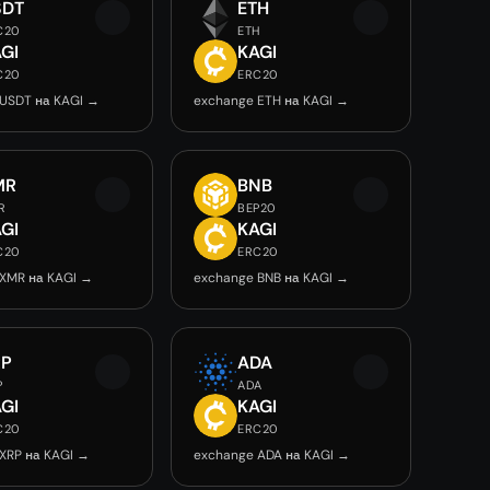
SDT
ETH
C20
ETH
GI
KAGI
C20
ERC20
USDT на KAGI →
exchange ETH на KAGI →
MR
BNB
R
BEP20
GI
KAGI
C20
ERC20
XMR на KAGI →
exchange BNB на KAGI →
RP
ADA
P
ADA
GI
KAGI
C20
ERC20
XRP на KAGI →
exchange ADA на KAGI →