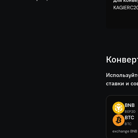
для конв
KAGIERC20
Конвер
Используйт
ставки и со
BNB
BEP20
BTC
BTC
exchange BNB