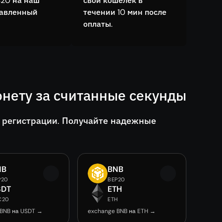
20 на наш
свой кошелёк в
тавленный
течении 10 мин после
оплаты.
нету за считанные секунды
 регистрации. Получайте надежные
NB
BNB
P20
BEP20
SDT
ETH
C20
ETH
 BNB на USDT →
exchange BNB на ETH →