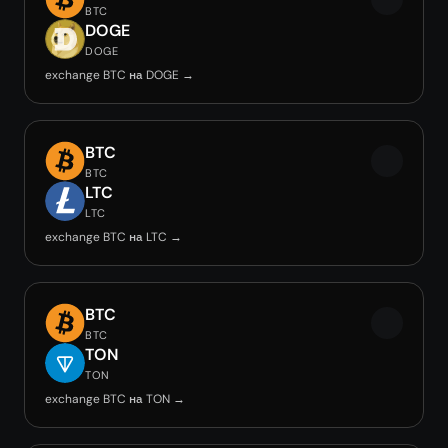
BTC
DOGE
DOGE
exchange BTC на DOGE →
BTC
BTC
LTC
LTC
exchange BTC на LTC →
BTC
BTC
TON
TON
exchange BTC на TON →