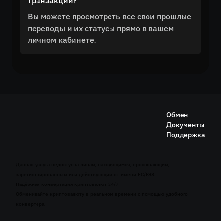
транзакции?
Вы можете просмотреть все свои прошлые
переводы и их статусы прямо в вашем
личном кабинете.
Обмен
Документы
Поддержка
Данная услуга недоступна лицам, находящимся, проживающим,
зарегистрированным или действующим от имени ЕС/ЕЭЗ.
Надёжная конвертация криптовалют 24/7
Обменивайте криптовалюту в реальном времени с помощью удобного
конвертера.