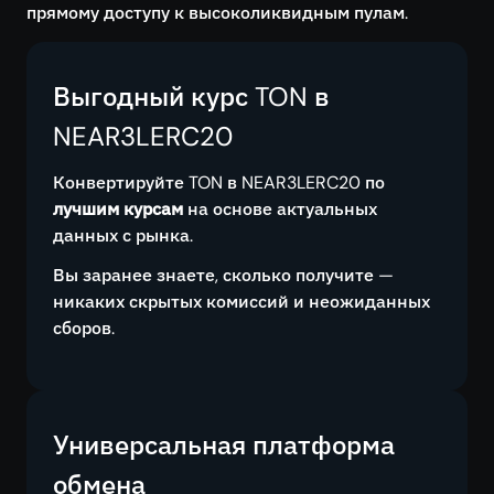
прямому доступу к высоколиквидным пулам.
Выгодный курс TON в
NEAR3LERC20
Конвертируйте TON в NEAR3LERC20 по
лучшим курсам
на основе актуальных
данных с рынка.
Вы заранее знаете, сколько получите —
никаких скрытых комиссий и неожиданных
сборов.
Универсальная платформа
обмена