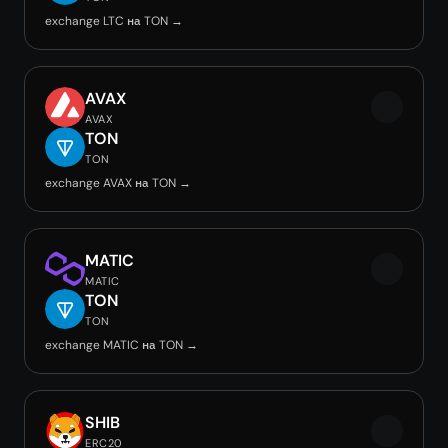
exchange LTC на TON →
AVAX
AVAX
TON
TON
exchange AVAX на TON →
MATIC
MATIC
TON
TON
exchange MATIC на TON →
SHIB
ERC20