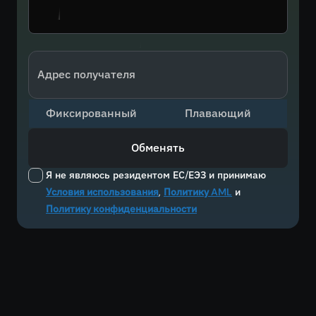
Адрес получателя
Фиксированный
Плавающий
Обменять
Я не являюсь резидентом ЕС/ЕЭЗ и принимаю
Условия использования
,
Политику AML
и
Политику конфиденциальности