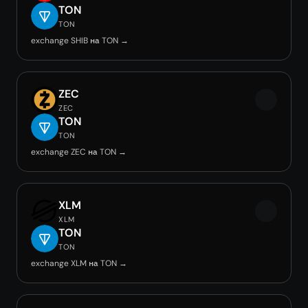
TON
TON
exchange SHIB на TON →
ZEC
ZEC
TON
TON
exchange ZEC на TON →
XLM
XLM
TON
TON
exchange XLM на TON →