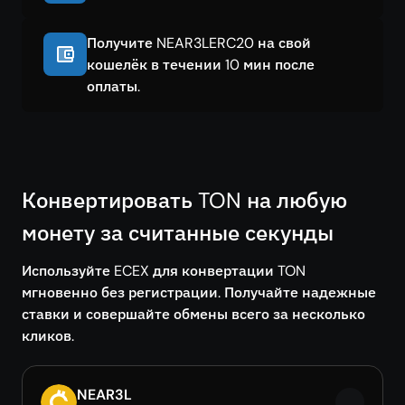
Получите NEAR3LERC20 на свой
кошелёк в течении 10 мин после
оплаты.
Конвертировать TON на любую
монету за считанные секунды
Используйте ECEX для конвертации TON
мгновенно без регистрации. Получайте надежные
ставки и совершайте обмены всего за несколько
кликов.
NEAR3L