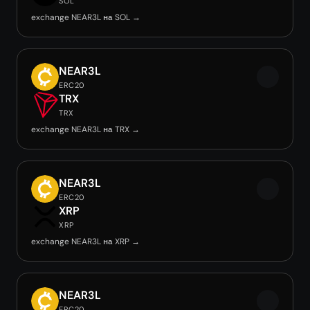
SOL
exchange NEAR3L на SOL →
NEAR3L
ERC20
TRX
TRX
exchange NEAR3L на TRX →
NEAR3L
ERC20
XRP
XRP
exchange NEAR3L на XRP →
NEAR3L
ERC20