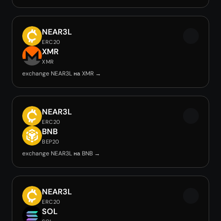
NEAR3L
ERC20
XMR
XMR
exchange NEAR3L на XMR →
NEAR3L
ERC20
BNB
BEP20
exchange NEAR3L на BNB →
NEAR3L
ERC20
SOL