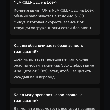
NEAR3LERC20 на Ecex?
Конвертация TON в NEAR3LERC20 на Ecex
обычно завершается в течение 5-30
минут. Итоговая скорость зависит от
текущей загруженности сетей блокчейн.
Как вы обеспечиваете безопасность
транзакций?
Ecex использует передовые протоколы
безопасности, такие как SSL-шифрование
и защита от DDoS-атак, чтобы защитить
каждый ваш перевод.
Как я могу проверить свои прошлые
транзакции?
Вы можете просмотреть все свои прошлые