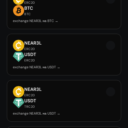
ERC20
BTC
BTC
exchange NEAR3L на BTC →
NEAR3L
ERC20
USDT
ERC20
exchange NEAR3L на USDT →
NEAR3L
ERC20
USDT
TRC20
exchange NEAR3L на USDT →