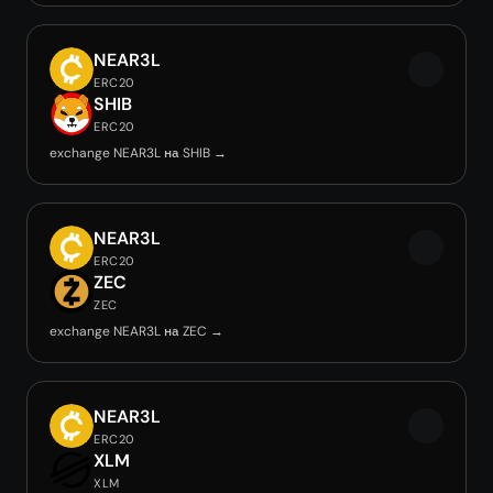
NEAR3L
ERC20
SHIB
ERC20
exchange NEAR3L на SHIB →
NEAR3L
ERC20
ZEC
ZEC
exchange NEAR3L на ZEC →
NEAR3L
ERC20
XLM
XLM