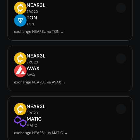
NEAR3L
ERC20
TON
TON
exchange NEAR3L на TON →
NEAR3L
ERC20
AVAX
AVAX
exchange NEAR3L на AVAX →
NEAR3L
ERC20
MATIC
MATIC
exchange NEAR3L на MATIC →