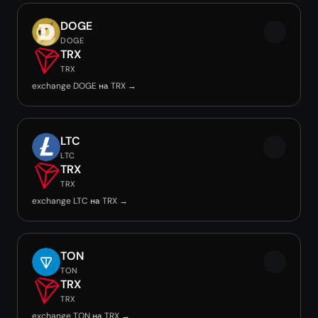
DOGE
DOGE
TRX
TRX
exchange DOGE на TRX →
LTC
LTC
TRX
TRX
exchange LTC на TRX →
TON
TON
TRX
TRX
exchange TON на TRX →