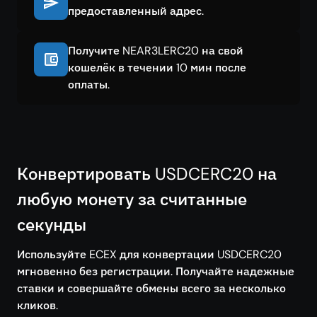
предоставленный адрес.
Получите NEAR3LERC20 на свой
кошелёк в течении 10 мин после
оплаты.
Конвертировать USDCERC20 на
любую монету за считанные
секунды
Используйте ECEX для конвертации USDCERC20
мгновенно без регистрации. Получайте надежные
ставки и совершайте обмены всего за несколько
кликов.