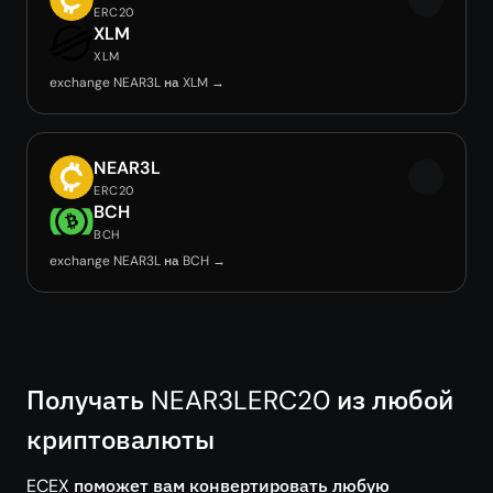
ERC20
XLM
XLM
exchange NEAR3L на XLM →
NEAR3L
ERC20
BCH
BCH
exchange NEAR3L на BCH →
Получать NEAR3LERC20 из любой
криптовалюты
ECEX поможет вам конвертировать любую