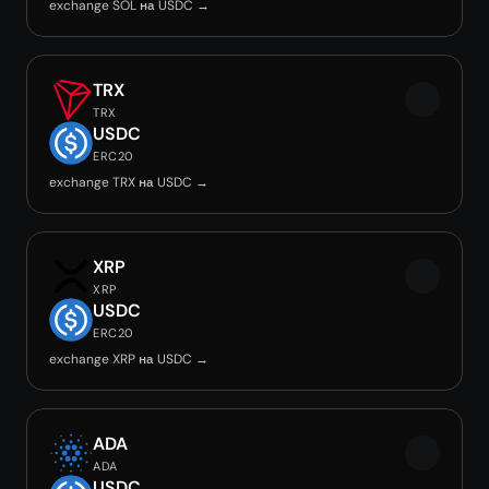
exchange SOL на USDC →
TRX
TRX
USDC
ERC20
exchange TRX на USDC →
XRP
XRP
USDC
ERC20
exchange XRP на USDC →
ADA
ADA
USDC