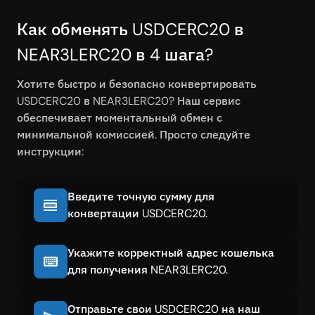
Как обменять USDCERC20 в
NEAR3LERC20 в 4 шага?
Хотите быстро и безопасно конвертировать
USDCERC20 в NEAR3LERC20? Наш сервис
обеспечивает моментальный обмен с
минимальной комиссией. Просто следуйте
инструкции:
Введите точную сумму для
конвертации USDCERC20.
Укажите корректный адрес кошелька
для получения NEAR3LERC20.
Отправьте свои USDCERC20 на наш