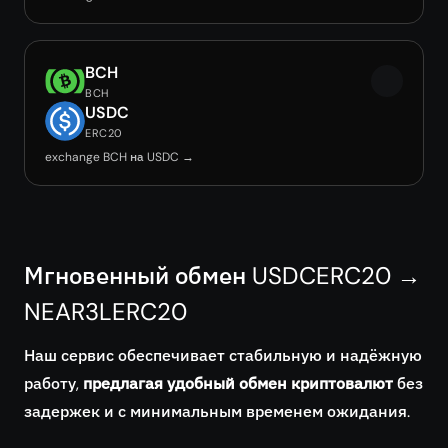
BCH
BCH
USDC
ERC20
exchange BCH на USDC →
Мгновенный обмен USDCERC20 →
NEAR3LERC20
Наш сервис обеспечивает стабильную и надёжную
работу,
предлагая удобный обмен криптовалют
без
задержек и с минимальным временем ожидания.