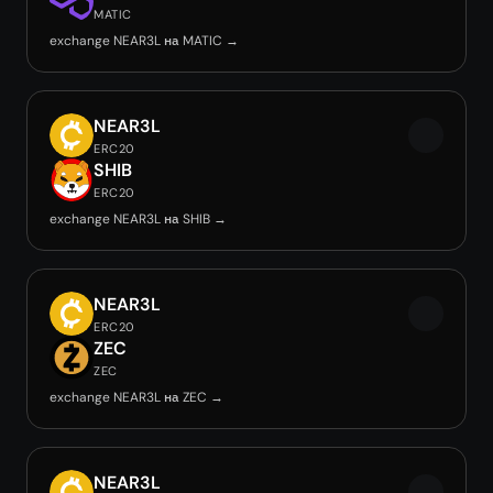
MATIC
exchange NEAR3L на MATIC →
NEAR3L
ERC20
SHIB
ERC20
exchange NEAR3L на SHIB →
NEAR3L
ERC20
ZEC
ZEC
exchange NEAR3L на ZEC →
NEAR3L