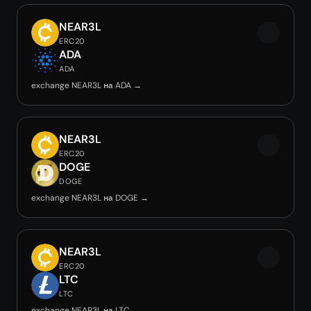
NEAR3L
ERC20
ADA
ADA
exchange NEAR3L на ADA →
NEAR3L
ERC20
DOGE
DOGE
exchange NEAR3L на DOGE →
NEAR3L
ERC20
LTC
LTC
exchange NEAR3L на LTC →