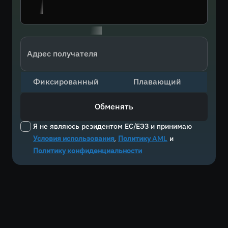
Адрес получателя
Фиксированный
Плавающий
Обменять
Я не являюсь резидентом ЕС/ЕЭЗ и принимаю
Условия использования
,
Политику AML
и
Политику конфиденциальности