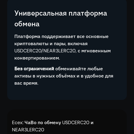
Универсальная платформа
обмена
Платформа поддерживает все основные
криптовалюты и пары, включая
USDCERC20/NEAR3LERC20, с мгновенным
конвертированием.
Без ограничений
обменивайте любые
активы в нужных объёмах и в удобное для
вас время.
Ecex: ЧаВо по обмену USDCERC20 и
NEAR3LERC20