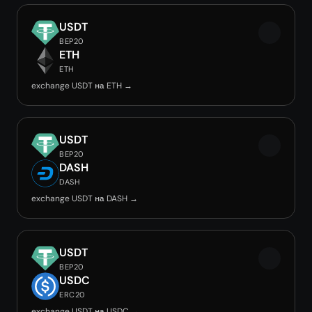
USDT
BEP20
ETH
ETH
exchange USDT на ETH →
USDT
BEP20
DASH
DASH
exchange USDT на DASH →
USDT
BEP20
USDC
ERC20
exchange USDT на USDC →