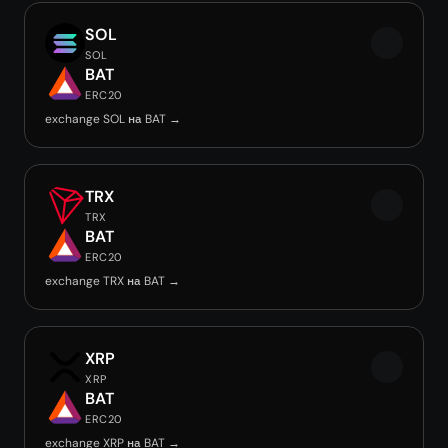
SOL
SOL
BAT
ERC20
exchange SOL на BAT →
TRX
TRX
BAT
ERC20
exchange TRX на BAT →
XRP
XRP
BAT
ERC20
exchange XRP на BAT →