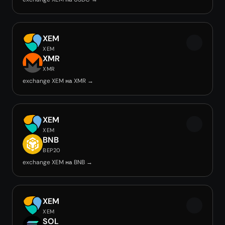
XEM
XEM
XMR
XMR
exchange XEM на XMR →
XEM
XEM
BNB
BEP20
exchange XEM на BNB →
XEM
XEM
SOL