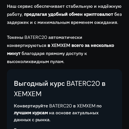
Наш сервис обеспечивает стабильную и надёжную
работу,
предлагая удобный обмен криптовалют
без
задержек и с минимальным временем ожидания.
Токены BATERC20 автоматически
конвертируються
в XEMXEM всего за несколько
минут
благодаря прямому доступу к
высоколиквидным пулам.
Выгодный курс BATERC20 в
XEMXEM
Конвертируйте BATERC20 в XEMXEM по
лучшим курсам
на основе актуальных
данных с рынка.