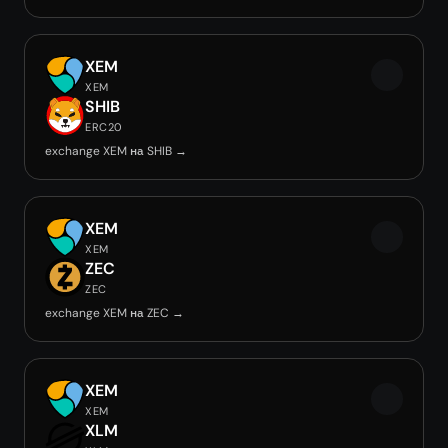
XEM
XEM
SHIB
ERC20
exchange XEM на SHIB →
XEM
XEM
ZEC
ZEC
exchange XEM на ZEC →
XEM
XEM
XLM