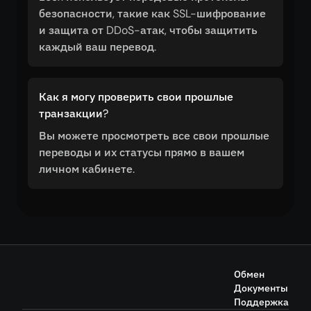
безопасности, такие как SSL-шифрование
и защита от DDoS-атак, чтобы защитить
каждый ваш перевод.
Как я могу проверить свои прошлые
транзакции?
Вы можете просмотреть все свои прошлые
переводы и их статусы прямо в вашем
личном кабинете.
Обмен
Документы
Поддержка