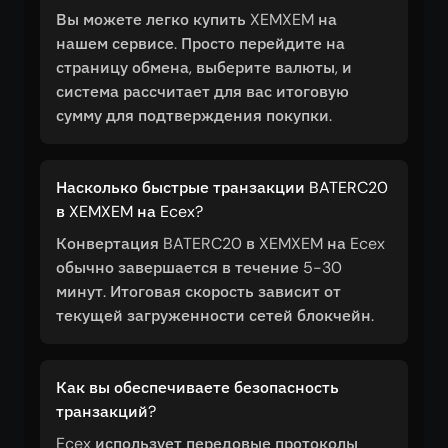
Вы можете легко купить XEMXEM на
нашем сервисе. Просто перейдите на
страницу обмена, выберите валюты, и
система рассчитает для вас итоговую
сумму для подтверждения покупки.
Насколько быстрые транзакции BATERC20
в XEMXEM на Ecex?
Конвертация BATERC20 в XEMXEM на Ecex
обычно завершается в течение 5-30
минут. Итоговая скорость зависит от
текущей загруженности сетей блокчейн.
Как вы обеспечиваете безопасность
транзакций?
Ecex использует передовые протоколы