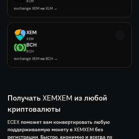
XLM
exchange XEM на XLM →
XEM
XEM
BCH
BCH
exchange XEM на BCH →
Получать XEMXEM из любой
криптовалюты
ECEX поможет вам конвертировать любую
поддерживаемую монету в XEMXEM без
регистрации. Быстро, анонимно и всегда по