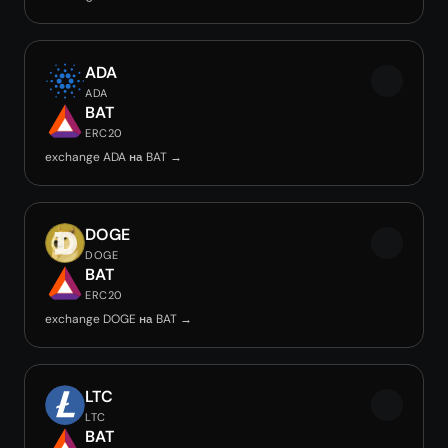
ADA
ADA
BAT
ERC20
exchange ADA на BAT →
DOGE
DOGE
BAT
ERC20
exchange DOGE на BAT →
LTC
LTC
BAT