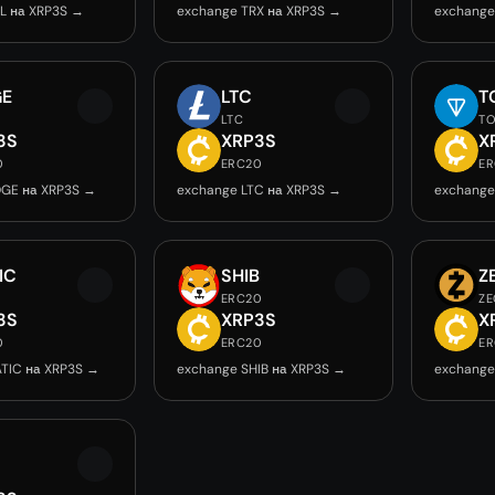
L на XRP3S →
exchange TRX на XRP3S →
exchange
E
LTC
T
LTC
T
3S
XRP3S
X
0
ERC20
E
GE на XRP3S →
exchange LTC на XRP3S →
exchange
IC
SHIB
Z
C
ERC20
ZE
3S
XRP3S
X
0
ERC20
E
TIC на XRP3S →
exchange SHIB на XRP3S →
exchange