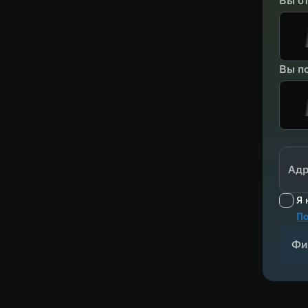
Вы о
Вы по
Адр
Я 
По
Фи