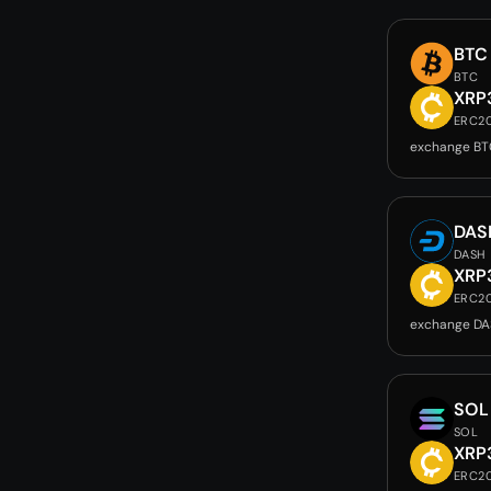
BTC
BTC
XRP
ERC2
exchange BT
DAS
DASH
XRP
ERC2
exchange DA
SOL
SOL
XRP
ERC2