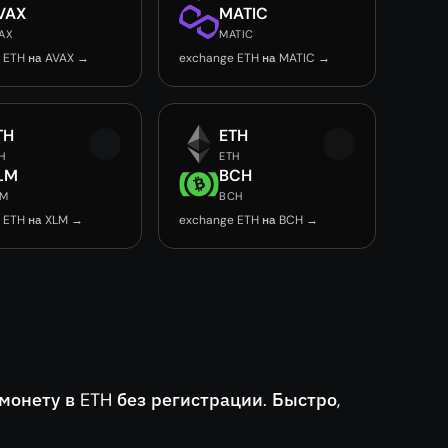
VAX
MATIC
AX
MATIC
 ETH на AVAX →
exchange ETH на MATIC →
TH
ETH
H
ETH
LM
BCH
LM
BCH
 ETH на XLM →
exchange ETH на BCH →
нету в ETH без регистрации. Быстро,