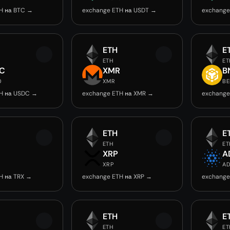
H на BTC →
exchange ETH на USDT →
exchange
ETH
E
ETH
ET
C
XMR
B
0
XMR
BE
H на USDC →
exchange ETH на XMR →
exchange
ETH
E
ETH
ET
XRP
A
XRP
A
H на TRX →
exchange ETH на XRP →
exchange
ETH
E
ETH
ET