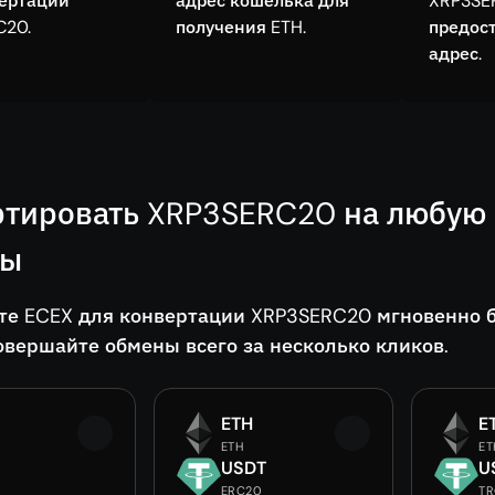
вертации
адрес кошелька для
XRP3SE
C20.
получения ETH.
предос
адрес.
тировать XRP3SERC20 на любую 
ды
те ECEX для конвертации XRP3SERC20 мгновенно 
овершайте обмены всего за несколько кликов.
ETH
E
ETH
ET
USDT
U
ERC20
T