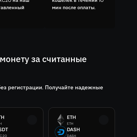
RC20 на наш
кошелёк в течении 10
тавленный
мин после оплаты.
монету за считанные
без регистрации. Получайте надежные
TH
ETH
H
ETH
SDT
DASH
RC20
DASH