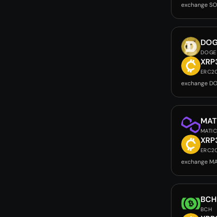
exchange SO
DOG
DOGE
XRP
ERC2
exchange DO
MAT
MATI
XRP
ERC2
exchange MA
BCH
BCH