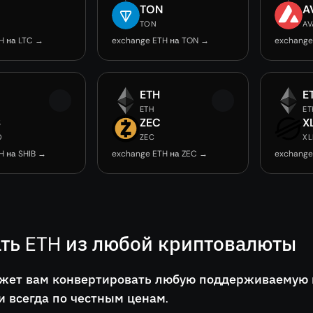
TON
A
TON
AV
H на LTC →
exchange ETH на TON →
exchange
ETH
E
ETH
ET
B
ZEC
X
0
ZEC
X
H на SHIB →
exchange ETH на ZEC →
exchange
ть ETH из любой криптовалюты
жет вам конвертировать любую поддерживаемую мо
и всегда по честным ценам.