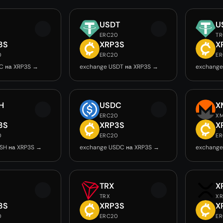
USDT
U
ERC20
T
3S
XRP3S
X
0
ERC20
E
C на XRP3S →
exchange USDT на XRP3S →
exchange
H
USDC
X
ERC20
X
3S
XRP3S
X
0
ERC20
E
SH на XRP3S →
exchange USDC на XRP3S →
exchange
TRX
X
TRX
XR
3S
XRP3S
X
0
ERC20
E