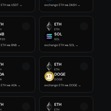
 ETH на USDT →
exchange ETH на DASH →
TH
ETH
H
ETH
NB
SOL
P20
SOL
 ETH на BNB →
exchange ETH на SOL →
TH
ETH
H
ETH
DA
DOGE
DA
DOGE
 ETH на ADA →
exchange ETH на DOGE →
TH
ETH
H
ETH