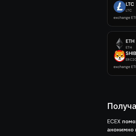
LTC
LTC
exchange ET
ETH
ETH
SHI
ERC2
exchange ET
Получа
ECEX помо
анонимно 