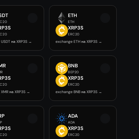
SDT
ETH
RC20
ETH
RP3S
XRP3S
RC20
ERC20
 USDT на XRP3S →
exchange ETH на XRP3S →
MR
BNB
MR
BEP20
RP3S
XRP3S
RC20
ERC20
 XMR на XRP3S →
exchange BNB на XRP3S →
RP
ADA
P
ADA
RP3S
XRP3S
RC20
ERC20