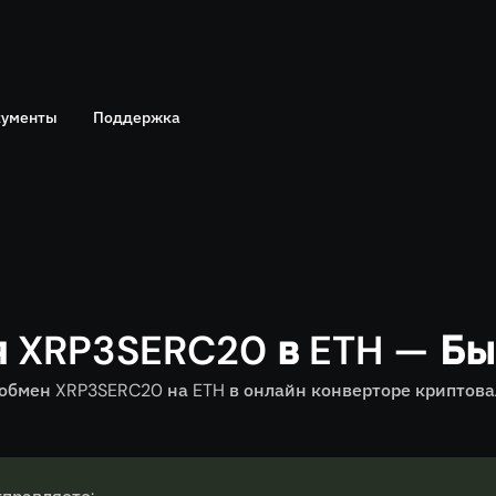
ументы
Поддержка
Telegram
политика
Онлайн чат
я XRP3SERC20 в ETH — Бы
бмен XRP3SERC20 на ETH в онлайн конверторе криптовал