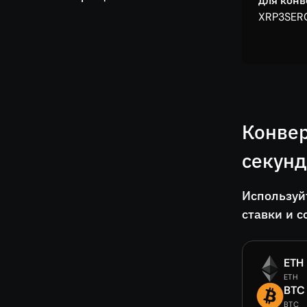
для кон
XRP3SER
Конвер
секун
Используй
ставки и с
ETH
ETH
BTC
BTC