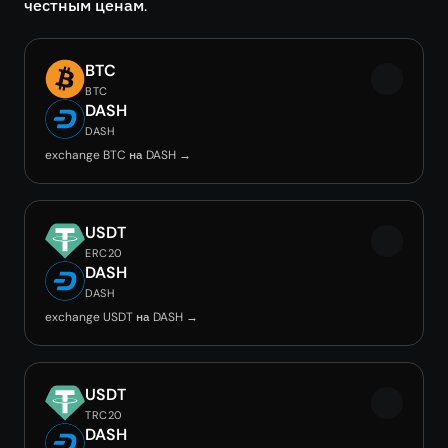
честным ценам.
BTC
BTC
DASH
DASH
exchange BTC на DASH →
USDT
ERC20
DASH
DASH
exchange USDT на DASH →
USDT
TRC20
DASH