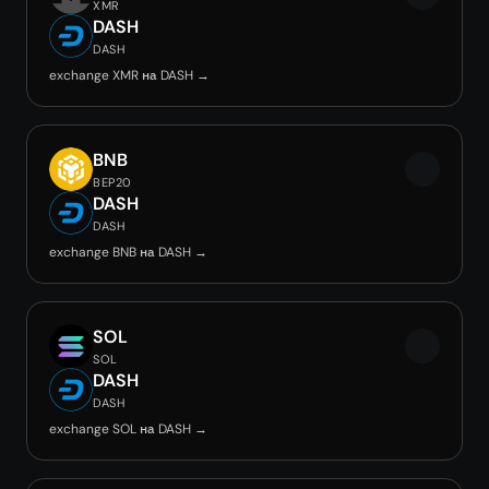
XMR
DASH
DASH
exchange XMR на DASH →
BNB
BEP20
DASH
DASH
exchange BNB на DASH →
SOL
SOL
DASH
DASH
exchange SOL на DASH →