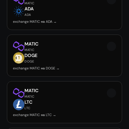
MATIC
ADA
ADA
exchange MATIC на ADA →
MATIC
MATIC
DOGE
DOGE
exchange MATIC на DOGE →
MATIC
MATIC
LTC
LTC
exchange MATIC на LTC →