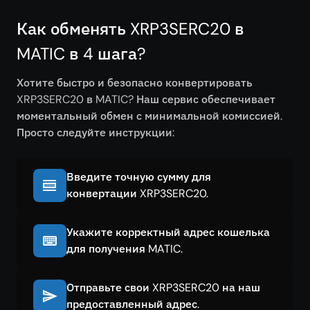
Как обменять XRP3SERC20 в
MATIC в 4 шага?
Хотите быстро и безопасно конвертировать
XRP3SERC20 в MATIC? Наш сервис обеспечивает
моментальный обмен с минимальной комиссией.
Просто следуйте инструкции:
Введите точную сумму для
конвертации XRP3SERC20.
Укажите корректный адрес кошелька
для получения MATIC.
Отправьте свои XRP3SERC20 на наш
предоставленный адрес.