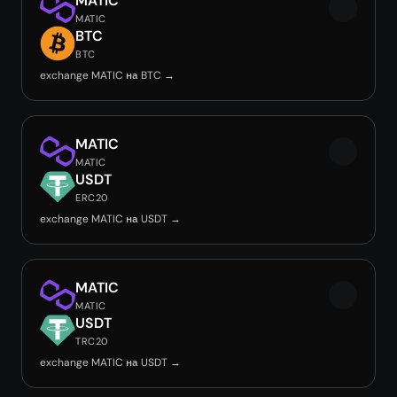
MATIC
MATIC
BTC
BTC
exchange MATIC на BTC →
MATIC
MATIC
USDT
ERC20
exchange MATIC на USDT →
MATIC
MATIC
USDT
TRC20
exchange MATIC на USDT →