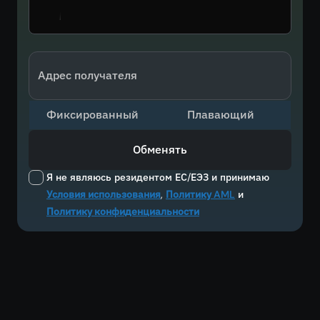
Адрес получателя
Фиксированный
Плавающий
Обменять
Я не являюсь резидентом ЕС/ЕЭЗ и принимаю
Условия использования
,
Политику AML
и
Политику конфиденциальности