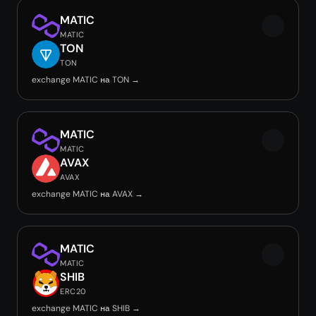
MATIC
MATIC
TON
TON
exchange MATIC на TON →
MATIC
MATIC
AVAX
AVAX
exchange MATIC на AVAX →
MATIC
MATIC
SHIB
ERC20
exchange MATIC на SHIB →