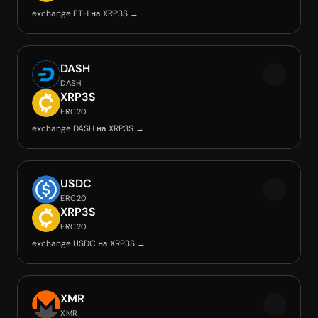
exchange ETH на XRP3S →
DASH
DASH
XRP3S
ERC20
exchange DASH на XRP3S →
USDC
ERC20
XRP3S
ERC20
exchange USDC на XRP3S →
XMR
XMR