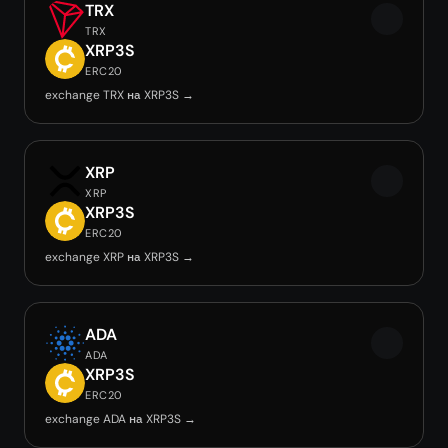
TRX
TRX
XRP3S
ERC20
exchange TRX на XRP3S →
XRP
XRP
XRP3S
ERC20
exchange XRP на XRP3S →
ADA
ADA
XRP3S
ERC20
exchange ADA на XRP3S →