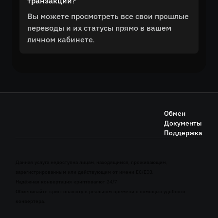
транзакции?
Вы можете просмотреть все свои прошлые
переводы и их статусы прямо в вашем
личном кабинете.
Обмен
Документы
Поддержка
Данная услуга недоступна лицам, находящимся, проживающим,
зарегистрированным или действующим от имени ЕС/ЕЭЗ.
Надёжная конвертация криптовалют 24/7
Обменивайте криптовалюту в реальном времени с помощью удобного
конвертера.