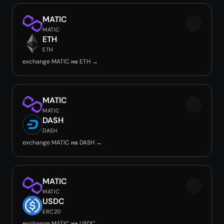
MATIC
MATIC
ETH
ETH
exchange MATIC на ETH →
MATIC
MATIC
DASH
DASH
exchange MATIC на DASH →
MATIC
MATIC
USDC
ERC20
exchange MATIC на USDC →