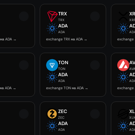
TRX
X
TRX
XR
ADA
A
ADA
AD
 на ADA →
exchange TRX на ADA →
exchange 
TON
A
TON
AV
ADA
A
ADA
AD
 на ADA →
exchange TON на ADA →
exchange
ZEC
X
ZEC
XL
ADA
A
ADA
AD