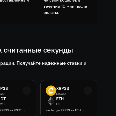
едоставленный
на свой кошелёк в
течении 10 мин после
оплаты.
а считанные секунды
трации. Получайте надежные ставки и
RP3S
XRP3S
C20
ERC20
SDT
ETH
C20
ETH
 XRP3S на USDT →
exchange XRP3S на ETH →