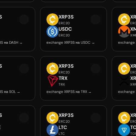
S
XRP3S
X
ERC20
ER
USDC
X
ERC20
XM
3S на DASH →
exchange XRP3S на USDC →
exchange
S
XRP3S
X
ERC20
ER
TRX
X
TRX
XR
3S на SOL →
exchange XRP3S на TRX →
exchange 
S
XRP3S
X
ERC20
ER
E
LTC
T
LTC
TO