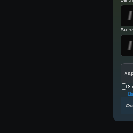
Вы о
Вы по
Адр
Я 
По
Фи