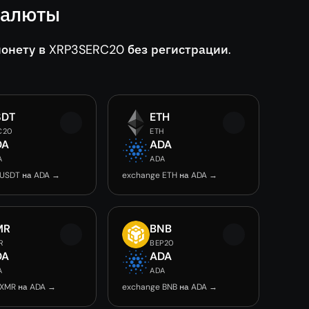
валюты
нету в XRP3SERC20 без регистрации.
SDT
ETH
C20
ETH
DA
ADA
A
ADA
 USDT на ADA →
exchange ETH на ADA →
MR
BNB
R
BEP20
DA
ADA
A
ADA
 XMR на ADA →
exchange BNB на ADA →