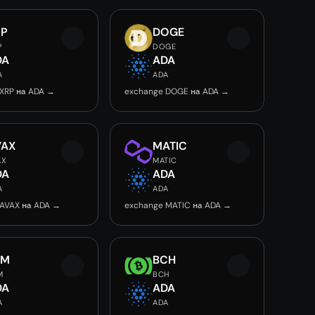
RP
DOGE
P
DOGE
DA
ADA
A
ADA
XRP на ADA →
exchange DOGE на ADA →
VAX
MATIC
AX
MATIC
DA
ADA
A
ADA
 AVAX на ADA →
exchange MATIC на ADA →
LM
BCH
M
BCH
DA
ADA
A
ADA