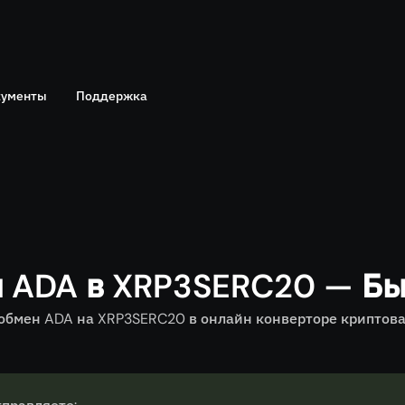
ументы
Поддержка
Telegram
политика
Онлайн чат
я ADA в XRP3SERC20 — Бы
бмен ADA на XRP3SERC20 в онлайн конверторе криптовал