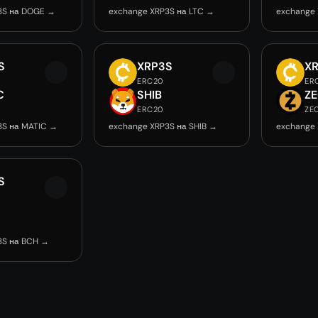
3S на DOGE →
exchange XRP3S на LTC →
exchange
S
XRP3S
X
ERC20
ER
C
SHIB
Z
ERC20
ZE
3S на MATIC →
exchange XRP3S на SHIB →
exchange 
S
3S на BCH →