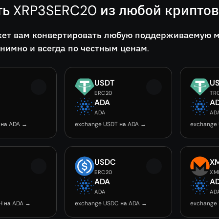
ть XRP3SERC20 из любой крипто
ет вам конвертировать любую поддерживаемую мо
онимно и всегда по честным ценам.
USDT
U
ERC20
TR
ADA
A
ADA
AD
 на ADA →
exchange USDT на ADA →
exchange
USDC
X
ERC20
XM
ADA
A
ADA
AD
H на ADA →
exchange USDC на ADA →
exchange