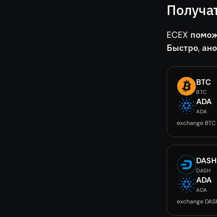
Получа
ECEX помож
Быстро, ан
BTC
BTC
ADA
ADA
exchange BTC
DASH
DASH
ADA
ADA
exchange DAS