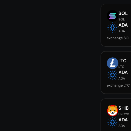
SOL
SOL
ADA
ADA
exchange SOL
LTC
LTC
ADA
ADA
exchange LTC
SHIB
ERC20
ADA
ADA