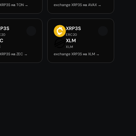
 XRP3S на TON →
exchange XRP3S на AVAX →
RP3S
XRP3S
C20
ERC20
EC
XLM
C
XLM
XRP3S на ZEC →
exchange XRP3S на XLM →