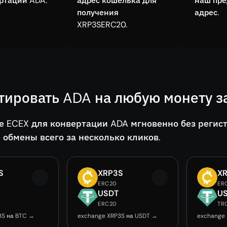
ртации ADA.
адрес кошелька для
наш пр
получения
адрес.
XRP3SERC20.
тировать ADA на любую монету з
е ECEX для конвертации ADA мгновенно без регис
 обмены всего за несколько кликов.
S
XRP3S
X
ERC20
ER
USDT
U
ERC20
TR
3S на BTC →
exchange XRP3S на USDT →
exchange