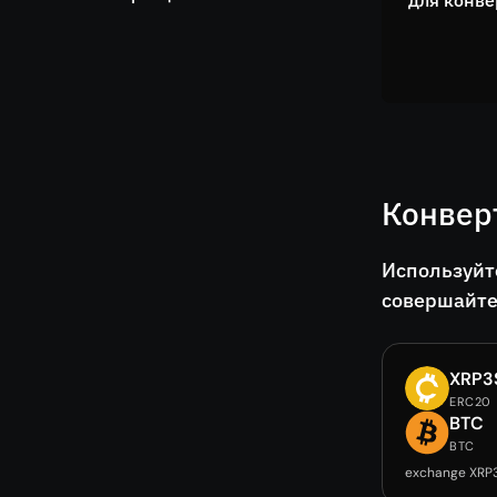
для конве
Конвер
Используйт
совершайте
XRP3
ERC20
BTC
BTC
exchange XRP