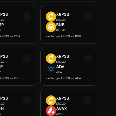
RP3S
XRP3S
C20
ERC20
MR
BNB
R
BEP20
 XRP3S на XMR →
exchange XRP3S на BNB →
RP3S
XRP3S
C20
ERC20
RP
ADA
P
ADA
XRP3S на XRP →
exchange XRP3S на ADA →
RP3S
XRP3S
C20
ERC20
ON
AVAX
N
AVAX