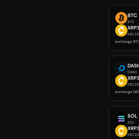
BTC
BTC
XRP
ERC2
exchange BT
DAS
DASH
XRP
ERC2
exchange DA
SOL
SOL
XRP
ERC2