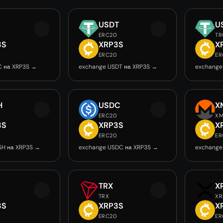
USDT
U
ERC20
TR
3S
XRP3S
X
0
ERC20
ER
C на XRP3S →
exchange USDT на XRP3S →
exchange
H
USDC
X
ERC20
X
3S
XRP3S
X
0
ERC20
ER
SH на XRP3S →
exchange USDC на XRP3S →
exchange
TRX
X
TRX
XR
3S
XRP3S
X
0
ERC20
ER