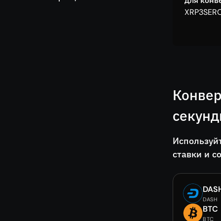
для конв
XRP3SERC
Конвер
секун
Используй
ставки и с
DAS
DASH
BTC
BTC