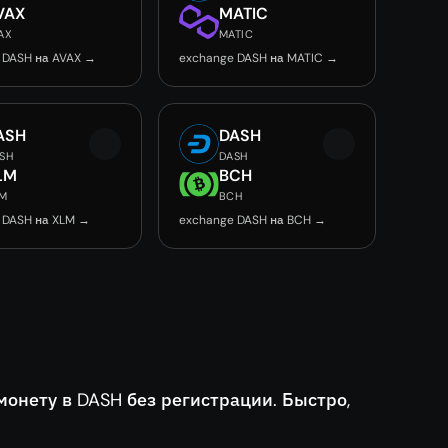
VAX
MATIC
AX
MATIC
 DASH на AVAX →
exchange DASH на MATIC →
ASH
DASH
SH
DASH
LM
BCH
M
BCH
 DASH на XLM →
exchange DASH на BCH →
нету в DASH без регистрации. Быстро,