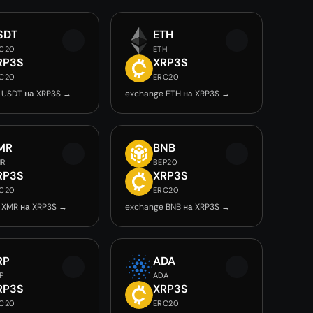
SDT
ETH
C20
ETH
RP3S
XRP3S
C20
ERC20
 USDT на XRP3S →
exchange ETH на XRP3S →
MR
BNB
MR
BEP20
RP3S
XRP3S
C20
ERC20
 XMR на XRP3S →
exchange BNB на XRP3S →
RP
ADA
P
ADA
RP3S
XRP3S
C20
ERC20