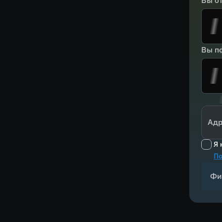
Вы о
Вы по
Адр
Я 
По
Фи