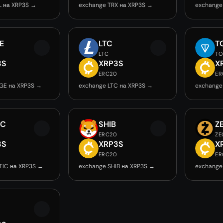
L на XRP3S →
exchange TRX на XRP3S →
exchange
E
LTC
T
LTC
T
3S
XRP3S
X
0
ERC20
ER
GE на XRP3S →
exchange LTC на XRP3S →
exchange
IC
SHIB
Z
ERC20
ZE
3S
XRP3S
X
0
ERC20
ER
TIC на XRP3S →
exchange SHIB на XRP3S →
exchange