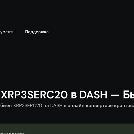
ументы
Поддержка
Telegram
политика
Онлайн чат
 XRP3SERC20 в DASH — Б
мен XRP3SERC20 на DASH в онлайн конверторе криптова