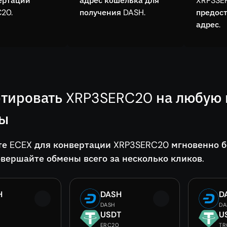
ертации
адрес кошелька для
XRP3SE
20.
получения DASH.
предос
адрес.
тировать XRP3SERC20 на любую 
ды
те ECEX для конвертации XRP3SERC20 мгновенно б
овершайте обмены всего за несколько кликов.
H
DASH
D
DASH
DA
USDT
U
ERC20
TR