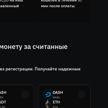
RC20 на наш
кошелёк в течении 10
тавленный
мин после оплаты.
монету за считанные
ез регистрации. Получайте надежные
ASH
DASH
SH
DASH
SDT
ETH
C20
ETH