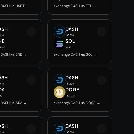
 DASH на USDT →
exchange DASH на ETH →
ASH
DASH
SH
DASH
NB
SOL
P20
SOL
 DASH на BNB →
exchange DASH на SOL →
ASH
DASH
SH
DASH
DA
DOGE
A
DOGE
 DASH на ADA →
exchange DASH на DOGE →
ASH
DASH
SH
DASH