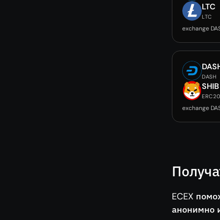
LTC
LTC
exchange DA
DAS
DASH
SHIB
ERC2
exchange DA
Получа
ECEX помо
анонимно и