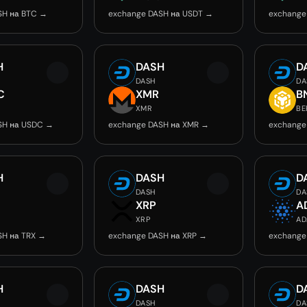
SH на BTC →
exchange DASH на USDT →
exchange
H
DASH
D
DASH
DA
C
XMR
B
0
XMR
BE
SH на USDC →
exchange DASH на XMR →
exchange
H
DASH
D
DASH
DA
XRP
A
XRP
AD
SH на TRX →
exchange DASH на XRP →
exchange
H
DASH
D
DASH
DA